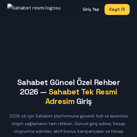
Giriş Yap
Kayıt Ol
Sahabet Güncel Özel Rehber
2026 —
Sahabet Tek Resmi
Adresim
Giriş
2026 yılı için Sahabet platformuna güvenli, hızlı ve kesintisiz
erişim sağlamanın tam rehberi. Güncel giriş adresi, hesap
oluşturma adımları, aktif bonus kampanyaları ve hesap