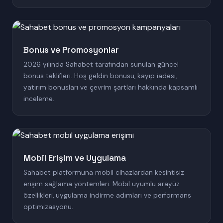
Bonus ve Promosyonlar
2026 yılında Sahabet tarafından sunulan güncel
bonus teklifleri. Hoş geldin bonusu, kayıp iadesi,
yatırım bonusları ve çevrim şartları hakkında kapsamlı
inceleme.
Mobil Erişim ve Uygulama
Sahabet platformuna mobil cihazlardan kesintisiz
erişim sağlama yöntemleri. Mobil uyumlu arayüz
özellikleri, uygulama indirme adımları ve performans
optimizasyonu.