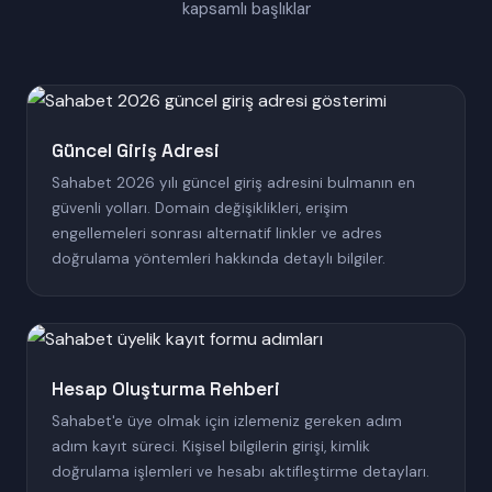
kapsamlı başlıklar
Güncel Giriş Adresi
Sahabet 2026 yılı güncel giriş adresini bulmanın en
güvenli yolları. Domain değişiklikleri, erişim
engellemeleri sonrası alternatif linkler ve adres
doğrulama yöntemleri hakkında detaylı bilgiler.
Hesap Oluşturma Rehberi
Sahabet'e üye olmak için izlemeniz gereken adım
adım kayıt süreci. Kişisel bilgilerin girişi, kimlik
doğrulama işlemleri ve hesabı aktifleştirme detayları.