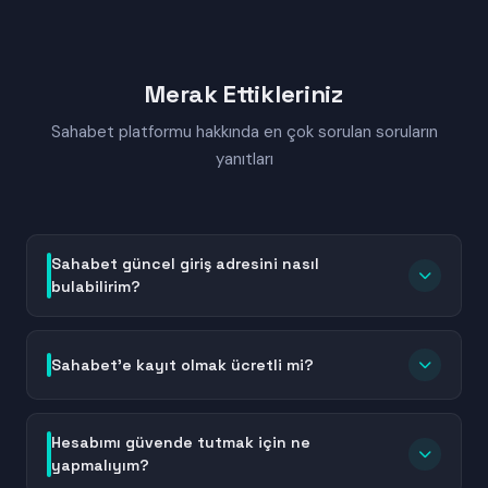
Merak Ettikleriniz
Sahabet platformu hakkında en çok sorulan soruların
yanıtları
Sahabet güncel giriş adresini nasıl
bulabilirim?
Sahabet güncel giriş adresini bulmak için bu sayfayı
yer imlerinize ekleyebilir veya Sahabet'in resmi
Sahabet'e kayıt olmak ücretli mi?
sosyal medya hesaplarını takip edebilirsiniz. Adres
değişiklikleri sırasında platform, kullanıcılarına
Hayır, Sahabet'e kayıt olmak tamamen ücretsizdir.
bilgilendirme mesajları gönderir. Ayrıca güncel linkler
Hesap oluşturma sürecinde herhangi bir ücret veya
Hesabımı güvende tutmak için ne
genellikle kısa süre içinde arama motorlarında da
ödeme talep edilmez. Temel kimlik bilgilerinizi girerek
yapmalıyım?
listelenir. Her zaman resmi ve doğrulanmış adresleri