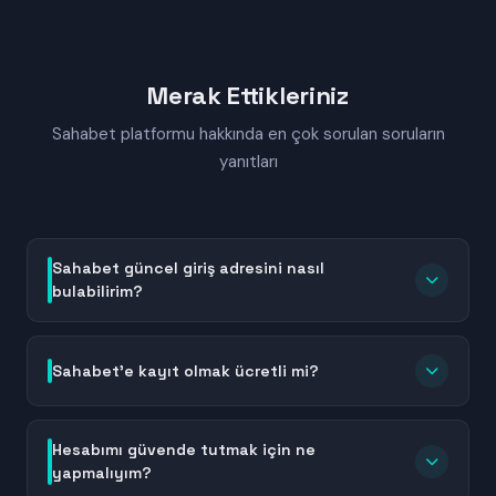
Merak Ettikleriniz
Sahabet platformu hakkında en çok sorulan soruların
yanıtları
Sahabet güncel giriş adresini nasıl
bulabilirim?
Sahabet güncel giriş adresini bulmak için bu sayfayı
yer imlerinize ekleyebilir veya Sahabet'in resmi
Sahabet'e kayıt olmak ücretli mi?
sosyal medya hesaplarını takip edebilirsiniz. Adres
değişiklikleri sırasında platform, kullanıcılarına
Hayır, Sahabet'e kayıt olmak tamamen ücretsizdir.
bilgilendirme mesajları gönderir. Ayrıca güncel linkler
Hesap oluşturma sürecinde herhangi bir ücret veya
Hesabımı güvende tutmak için ne
genellikle kısa süre içinde arama motorlarında da
ödeme talep edilmez. Temel kimlik bilgilerinizi girerek
yapmalıyım?
listelenir. Her zaman resmi ve doğrulanmış adresleri