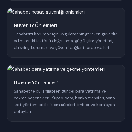
Güvenlik Önlemleri
Hesabınızı korumak için uygulamanız gereken güvenlik
adımları. İki faktörlü doğrulama, güçlü şifre yönetimi,
phishing koruması ve güvenli bağlantı protokolleri.
Ödeme Yöntemleri
Sahabet'te kullanılabilen güncel para yatırma ve
çekme seçenekleri. Kripto para, banka transferi, sanal
kart yöntemleri ile işlem süreleri, limitler ve komisyon
detayları.