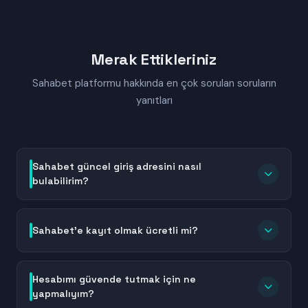
Merak Ettikleriniz
Sahabet platformu hakkında en çok sorulan soruların
yanıtları
Sahabet güncel giriş adresini nasıl
bulabilirim?
Sahabet güncel giriş adresini bulmak için bu sayfayı
yer imlerinize ekleyebilir veya Sahabet'in resmi
Sahabet'e kayıt olmak ücretli mi?
sosyal medya hesaplarını takip edebilirsiniz. Adres
değişiklikleri sırasında platform, kullanıcılarına
Hayır, Sahabet'e kayıt olmak tamamen ücretsizdir.
bilgilendirme mesajları gönderir. Ayrıca güncel linkler
Hesap oluşturma sürecinde herhangi bir ücret veya
Hesabımı güvende tutmak için ne
genellikle kısa süre içinde arama motorlarında da
ödeme talep edilmez. Temel kimlik bilgilerinizi girerek
yapmalıyım?
listelenir. Her zaman resmi ve doğrulanmış adresleri