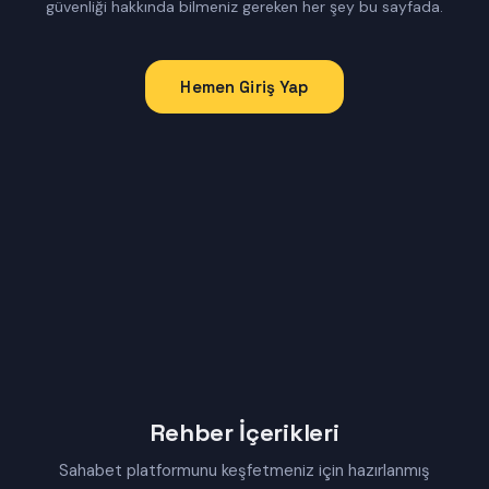
güvenliği hakkında bilmeniz gereken her şey bu sayfada.
Hemen Giriş Yap
Rehber İçerikleri
Sahabet platformunu keşfetmeniz için hazırlanmış