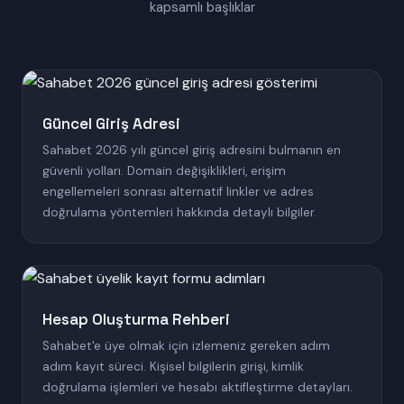
kapsamlı başlıklar
Güncel Giriş Adresi
Sahabet 2026 yılı güncel giriş adresini bulmanın en
güvenli yolları. Domain değişiklikleri, erişim
engellemeleri sonrası alternatif linkler ve adres
doğrulama yöntemleri hakkında detaylı bilgiler.
Hesap Oluşturma Rehberi
Sahabet'e üye olmak için izlemeniz gereken adım
adım kayıt süreci. Kişisel bilgilerin girişi, kimlik
doğrulama işlemleri ve hesabı aktifleştirme detayları.