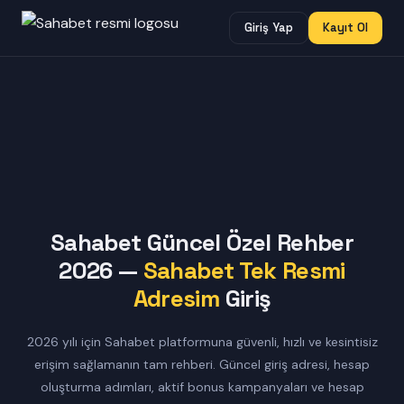
Giriş Yap
Kayıt Ol
Sahabet Güncel Özel Rehber
2026 —
Sahabet Tek Resmi
Adresim
Giriş
2026 yılı için Sahabet platformuna güvenli, hızlı ve kesintisiz
erişim sağlamanın tam rehberi. Güncel giriş adresi, hesap
oluşturma adımları, aktif bonus kampanyaları ve hesap