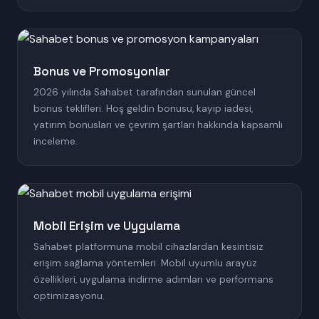
Bonus ve Promosyonlar
2026 yılında Sahabet tarafından sunulan güncel
bonus teklifleri. Hoş geldin bonusu, kayıp iadesi,
yatırım bonusları ve çevrim şartları hakkında kapsamlı
inceleme.
Mobil Erişim ve Uygulama
Sahabet platformuna mobil cihazlardan kesintisiz
erişim sağlama yöntemleri. Mobil uyumlu arayüz
özellikleri, uygulama indirme adımları ve performans
optimizasyonu.