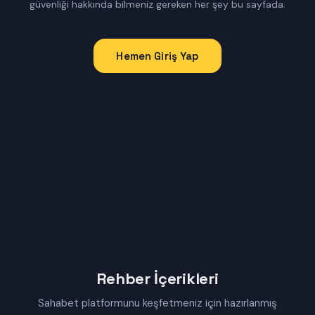
güvenliği hakkında bilmeniz gereken her şey bu sayfada.
Hemen Giriş Yap
Rehber İçerikleri
Sahabet platformunu keşfetmeniz için hazırlanmış