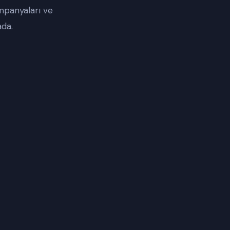
ampanyaları ve
ada.