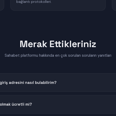
bağlantı protokolleri.
Merak Ettikleriniz
Sahabet platformu hakkında en çok sorulan soruların yanıtları
riş adresini nasıl bulabilirim?
iriş adresini bulmak için bu sayfayı yer imlerinize ekleyebilir veya 
plarını takip edebilirsiniz. Adres değişiklikleri sırasında platform, ku
olmak ücretli mi?
sajları gönderir. Ayrıca güncel linkler genellikle kısa süre içinde ar
zaman resmi ve doğrulanmış adresleri tercih ederek güvenliğinizi sağla