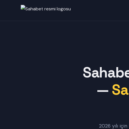
Sahabe
—
Sa
2026 yılı içi