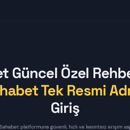
t Güncel Özel Rehb
habet Tek Resmi Ad
Giriş
n Sahabet platformuna güvenli, hızlı ve kesintisiz erişim 