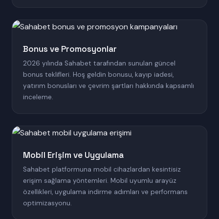
Bonus ve Promosyonlar
2026 yılında Sahabet tarafından sunulan güncel
bonus teklifleri. Hoş geldin bonusu, kayıp iadesi,
yatırım bonusları ve çevrim şartları hakkında kapsamlı
inceleme.
Mobil Erişim ve Uygulama
Sahabet platformuna mobil cihazlardan kesintisiz
erişim sağlama yöntemleri. Mobil uyumlu arayüz
özellikleri, uygulama indirme adımları ve performans
optimizasyonu.