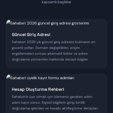
kapsamlı başlıklar
Güncel Giriş Adresi
Sahabet 2026 yılı güncel giriş adresini bulmanın en
güvenli yolları. Domain değişiklikleri, erişim
engellemeleri sonrası alternatif linkler ve adres
doğrulama yöntemleri hakkında detaylı bilgiler.
Hesap Oluşturma Rehberi
Sahabet'e üye olmak için izlemeniz gereken adım
adım kayıt süreci. Kişisel bilgilerin girişi, kimlik
doğrulama işlemleri ve hesabı aktifleştirme detayları.