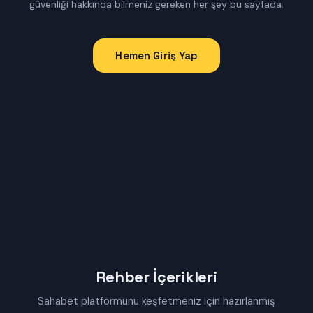
güvenliği hakkında bilmeniz gereken her şey bu sayfada.
Hemen Giriş Yap
Rehber İçerikleri
Sahabet platformunu keşfetmeniz için hazırlanmış