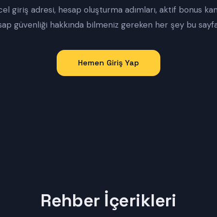
el giriş adresi, hesap oluşturma adımları, aktif bonus k
ap güvenliği hakkında bilmeniz gereken her şey bu sayf
Hemen Giriş Yap
Rehber İçerikleri