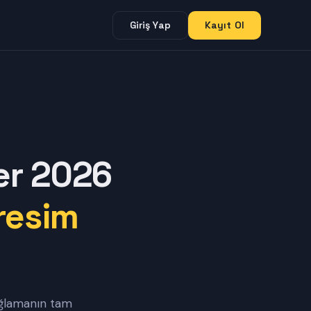
Giriş Yap
Kayıt Ol
er 2026
resim
sağlamanın tam