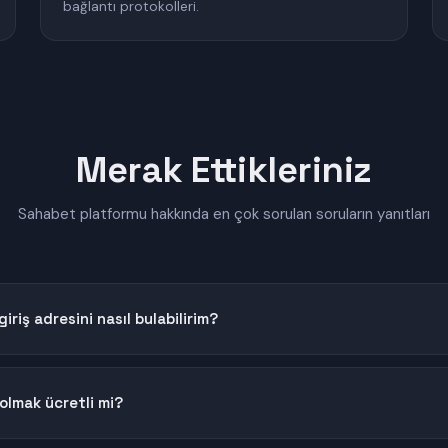
bağlantı protokolleri.
Merak Ettikleriniz
Sahabet platformu hakkında en çok sorulan soruların yanıtları
riş adresini nasıl bulabilirim?
iriş adresini bulmak için bu sayfayı yer imlerinize ekleyebilir veya 
plarını takip edebilirsiniz. Adres değişiklikleri sırasında platform, ku
olmak ücretli mi?
sajları gönderir. Ayrıca güncel linkler genellikle kısa süre içinde ar
zaman resmi ve doğrulanmış adresleri tercih ederek güvenliğinizi sağla