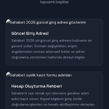
kapsamlı başlıklar
Güncel Giriş Adresi
Sahabet 2026 yılı güncel giriş adresini bulmanın en
güvenli yolları. Domain değişiklikleri, erişim
engellemeleri sonrası alternatif linkler ve adres
doğrulama yöntemleri hakkında detaylı bilgiler.
Hesap Oluşturma Rehberi
Sahabet'e üye olmak için izlemeniz gereken adım
adım kayıt süreci. Kişisel bilgilerin girişi, kimlik
doğrulama işlemleri ve hesabı aktifleştirme detayları.