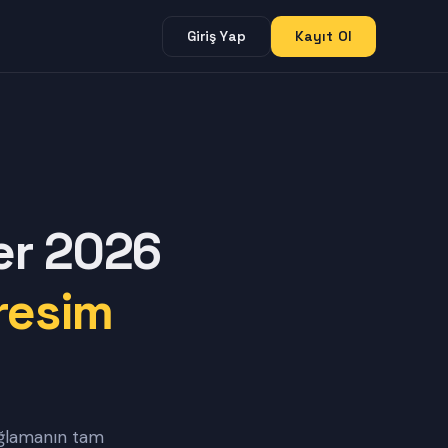
Giriş Yap
Kayıt Ol
er 2026
resim
sağlamanın tam