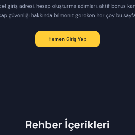
el giriş adresi, hesap oluşturma adımları, aktif bonus k
ap güvenliği hakkında bilmeniz gereken her şey bu sayf
Hemen Giriş Yap
Rehber İçerikleri