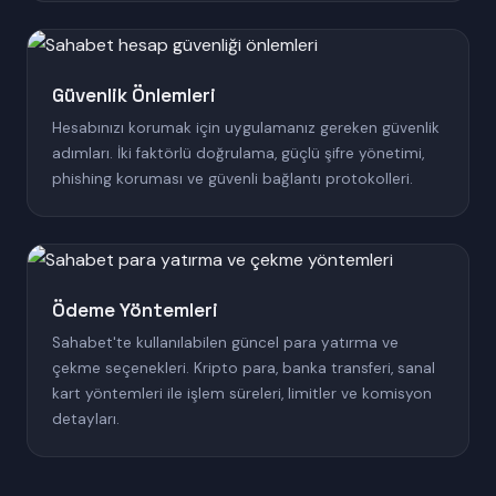
Güvenlik Önlemleri
Hesabınızı korumak için uygulamanız gereken güvenlik
adımları. İki faktörlü doğrulama, güçlü şifre yönetimi,
phishing koruması ve güvenli bağlantı protokolleri.
Ödeme Yöntemleri
Sahabet'te kullanılabilen güncel para yatırma ve
çekme seçenekleri. Kripto para, banka transferi, sanal
kart yöntemleri ile işlem süreleri, limitler ve komisyon
detayları.