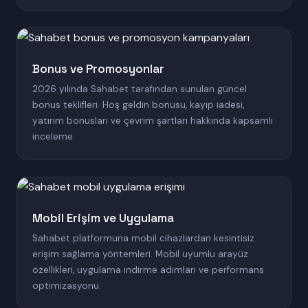
Bonus ve Promosyonlar
2026 yılında Sahabet tarafından sunulan güncel
bonus teklifleri. Hoş geldin bonusu, kayıp iadesi,
yatırım bonusları ve çevrim şartları hakkında kapsamlı
inceleme.
Mobil Erişim ve Uygulama
Sahabet platformuna mobil cihazlardan kesintisiz
erişim sağlama yöntemleri. Mobil uyumlu arayüz
özellikleri, uygulama indirme adımları ve performans
optimizasyonu.