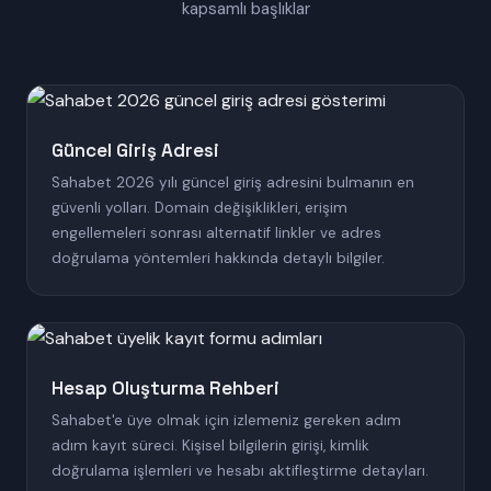
kapsamlı başlıklar
Güncel Giriş Adresi
Sahabet 2026 yılı güncel giriş adresini bulmanın en
güvenli yolları. Domain değişiklikleri, erişim
engellemeleri sonrası alternatif linkler ve adres
doğrulama yöntemleri hakkında detaylı bilgiler.
Hesap Oluşturma Rehberi
Sahabet'e üye olmak için izlemeniz gereken adım
adım kayıt süreci. Kişisel bilgilerin girişi, kimlik
doğrulama işlemleri ve hesabı aktifleştirme detayları.