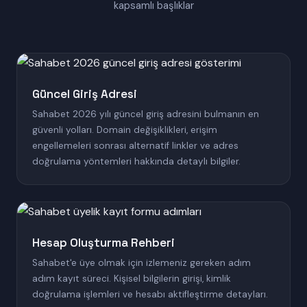
kapsamlı başlıklar
Güncel Giriş Adresi
Sahabet 2026 yılı güncel giriş adresini bulmanın en
güvenli yolları. Domain değişiklikleri, erişim
engellemeleri sonrası alternatif linkler ve adres
doğrulama yöntemleri hakkında detaylı bilgiler.
Hesap Oluşturma Rehberi
Sahabet'e üye olmak için izlemeniz gereken adım
adım kayıt süreci. Kişisel bilgilerin girişi, kimlik
doğrulama işlemleri ve hesabı aktifleştirme detayları.