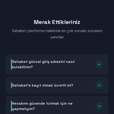
Merak Ettikleriniz
Sahabet platformu hakkında en çok sorulan soruların
yanıtları
Sahabet güncel giriş adresini nasıl
bulabilirim?
Sahabet güncel giriş adresini bulmak için bu sayfayı
yer imlerinize ekleyebilir veya Sahabet'in resmi
Sahabet'e kayıt olmak ücretli mi?
sosyal medya hesaplarını takip edebilirsiniz. Adres
değişiklikleri sırasında platform, kullanıcılarına
Hayır, Sahabet'e kayıt olmak tamamen ücretsizdir.
bilgilendirme mesajları gönderir. Ayrıca güncel linkler
Hesap oluşturma sürecinde herhangi bir ücret veya
Hesabımı güvende tutmak için ne
genellikle kısa süre içinde arama motorlarında da
ödeme talep edilmez. Temel kimlik bilgilerinizi girerek
yapmalıyım?
listelenir. Her zaman resmi ve doğrulanmış adresleri