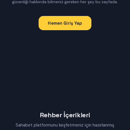
güvenliği hakkında bilmeniz gereken her şey bu sayfada.
Hemen Giriş Yap
Rehber İçerikleri
Sahabet platformunu keşfetmeniz için hazırlanmış