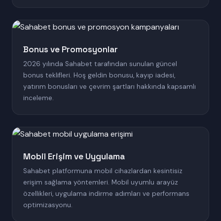
Bonus ve Promosyonlar
2026 yılında Sahabet tarafından sunulan güncel
bonus teklifleri. Hoş geldin bonusu, kayıp iadesi,
yatırım bonusları ve çevrim şartları hakkında kapsamlı
inceleme.
Mobil Erişim ve Uygulama
Sahabet platformuna mobil cihazlardan kesintisiz
erişim sağlama yöntemleri. Mobil uyumlu arayüz
özellikleri, uygulama indirme adımları ve performans
optimizasyonu.