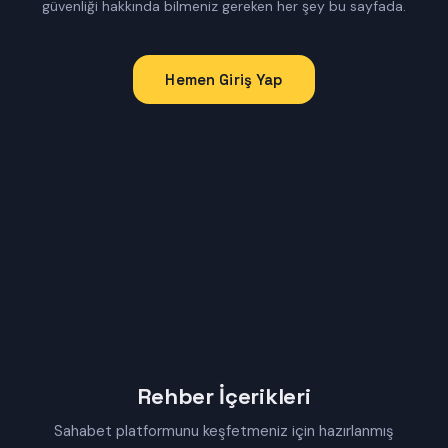
güvenliği hakkında bilmeniz gereken her şey bu sayfada.
Hemen Giriş Yap
Rehber İçerikleri
Sahabet platformunu keşfetmeniz için hazırlanmış