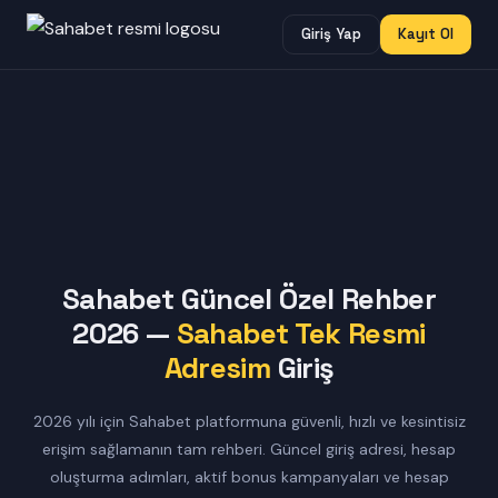
Giriş Yap
Kayıt Ol
Sahabet Güncel Özel Rehber
2026 —
Sahabet Tek Resmi
Adresim
Giriş
2026 yılı için Sahabet platformuna güvenli, hızlı ve kesintisiz
erişim sağlamanın tam rehberi. Güncel giriş adresi, hesap
oluşturma adımları, aktif bonus kampanyaları ve hesap