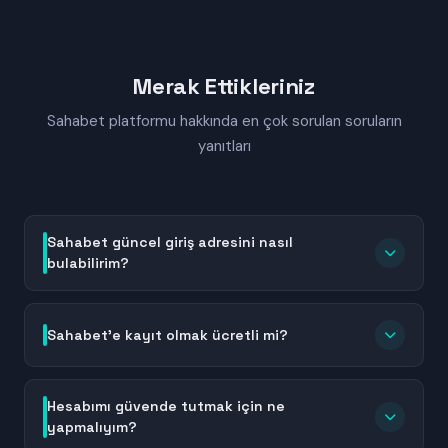
Merak Ettikleriniz
Sahabet platformu hakkında en çok sorulan soruların
yanıtları
Sahabet güncel giriş adresini nasıl
bulabilirim?
Sahabet güncel giriş adresini bulmak için bu sayfayı
yer imlerinize ekleyebilir veya Sahabet'in resmi
Sahabet'e kayıt olmak ücretli mi?
sosyal medya hesaplarını takip edebilirsiniz. Adres
değişiklikleri sırasında platform, kullanıcılarına
Hayır, Sahabet'e kayıt olmak tamamen ücretsizdir.
bilgilendirme mesajları gönderir. Ayrıca güncel linkler
Hesap oluşturma sürecinde herhangi bir ücret veya
Hesabımı güvende tutmak için ne
genellikle kısa süre içinde arama motorlarında da
ödeme talep edilmez. Temel kimlik bilgilerinizi girerek
yapmalıyım?
listelenir. Her zaman resmi ve doğrulanmış adresleri