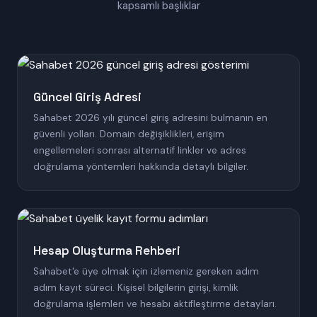
kapsamlı başlıklar
Güncel Giriş Adresi
Sahabet 2026 yılı güncel giriş adresini bulmanın en
güvenli yolları. Domain değişiklikleri, erişim
engellemeleri sonrası alternatif linkler ve adres
doğrulama yöntemleri hakkında detaylı bilgiler.
Hesap Oluşturma Rehberi
Sahabet'e üye olmak için izlemeniz gereken adım
adım kayıt süreci. Kişisel bilgilerin girişi, kimlik
doğrulama işlemleri ve hesabı aktifleştirme detayları.