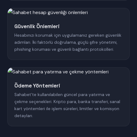
Güvenlik Önlemleri
Hesabınızı korumak için uygulamanız gereken güvenlik
adımları. İki faktörlü doğrulama, güçlü şifre yönetimi,
phishing koruması ve güvenli bağlantı protokolleri.
Ödeme Yöntemleri
Sahabet'te kullanılabilen güncel para yatırma ve
çekme seçenekleri. Kripto para, banka transferi, sanal
kart yöntemleri ile işlem süreleri, limitler ve komisyon
detayları.