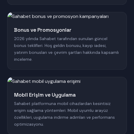
Bonus ve Promosyonlar
2026 yılında Sahabet tarafından sunulan güncel
bonus teklifleri. Hoş geldin bonusu, kayıp iadesi,
yatırım bonusları ve çevrim şartları hakkında kapsamlı
inceleme.
Mobil Erişim ve Uygulama
Sahabet platformuna mobil cihazlardan kesintisiz
erişim sağlama yöntemleri. Mobil uyumlu arayüz
özellikleri, uygulama indirme adımları ve performans
optimizasyonu.