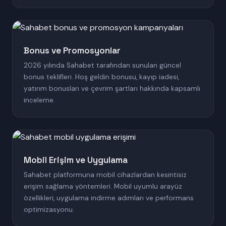
Bonus ve Promosyonlar
2026 yılında Sahabet tarafından sunulan güncel
bonus teklifleri. Hoş geldin bonusu, kayıp iadesi,
yatırım bonusları ve çevrim şartları hakkında kapsamlı
inceleme.
Mobil Erişim ve Uygulama
Sahabet platformuna mobil cihazlardan kesintisiz
erişim sağlama yöntemleri. Mobil uyumlu arayüz
özellikleri, uygulama indirme adımları ve performans
optimizasyonu.