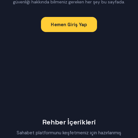
güvenliği hakkında bilmeniz gereken her şey bu sayfada.
Hemen Giriş Yap
Rehber İçerikleri
Sahabet platformunu keşfetmeniz için hazırlanmış