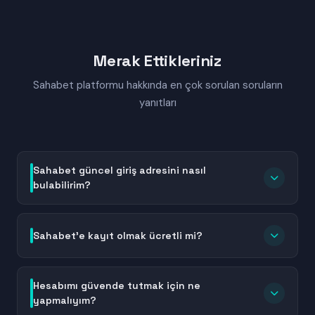
Merak Ettikleriniz
Sahabet platformu hakkında en çok sorulan soruların
yanıtları
Sahabet güncel giriş adresini nasıl
bulabilirim?
Sahabet güncel giriş adresini bulmak için bu sayfayı
yer imlerinize ekleyebilir veya Sahabet'in resmi
Sahabet'e kayıt olmak ücretli mi?
sosyal medya hesaplarını takip edebilirsiniz. Adres
değişiklikleri sırasında platform, kullanıcılarına
Hayır, Sahabet'e kayıt olmak tamamen ücretsizdir.
bilgilendirme mesajları gönderir. Ayrıca güncel linkler
Hesap oluşturma sürecinde herhangi bir ücret veya
Hesabımı güvende tutmak için ne
genellikle kısa süre içinde arama motorlarında da
ödeme talep edilmez. Temel kimlik bilgilerinizi girerek
yapmalıyım?
listelenir. Her zaman resmi ve doğrulanmış adresleri