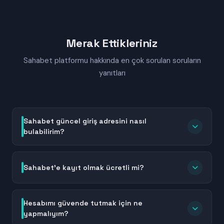
Merak Ettikleriniz
Sahabet platformu hakkında en çok sorulan soruların
yanıtları
Sahabet güncel giriş adresini nasıl
bulabilirim?
Sahabet güncel giriş adresini bulmak için bu sayfayı
yer imlerinize ekleyebilir veya Sahabet'in resmi
Sahabet'e kayıt olmak ücretli mi?
sosyal medya hesaplarını takip edebilirsiniz. Adres
değişiklikleri sırasında platform, kullanıcılarına
Hayır, Sahabet'e kayıt olmak tamamen ücretsizdir.
bilgilendirme mesajları gönderir. Ayrıca güncel linkler
Hesap oluşturma sürecinde herhangi bir ücret veya
Hesabımı güvende tutmak için ne
genellikle kısa süre içinde arama motorlarında da
ödeme talep edilmez. Temel kimlik bilgilerinizi girerek
yapmalıyım?
listelenir. Her zaman resmi ve doğrulanmış adresleri