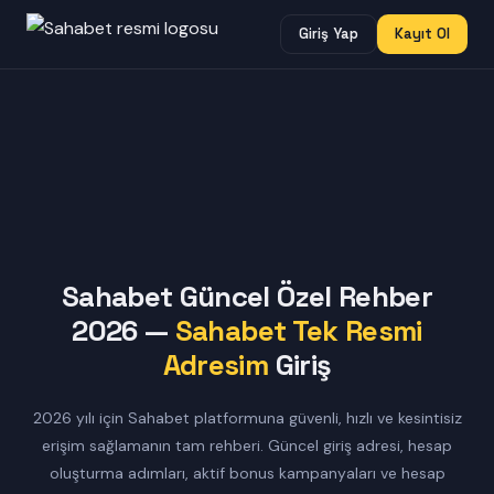
Giriş Yap
Kayıt Ol
Sahabet Güncel Özel Rehber
2026 —
Sahabet Tek Resmi
Adresim
Giriş
2026 yılı için Sahabet platformuna güvenli, hızlı ve kesintisiz
erişim sağlamanın tam rehberi. Güncel giriş adresi, hesap
oluşturma adımları, aktif bonus kampanyaları ve hesap