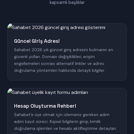
kapsamlı başlıklar
Güncel Giriş Adresi
Sahabet 2026 yılı güncel giriş adresini bulmanın en
güvenli yolları. Domain değişiklikleri, erişim
engellemeleri sonrası alternatif linkler ve adres
doğrulama yöntemleri hakkında detaylı bilgiler.
Hesap Oluşturma Rehberi
Sahabet'e üye olmak için izlemeniz gereken adım
adım kayıt süreci. Kişisel bilgilerin girişi, kimlik
doğrulama işlemleri ve hesabı aktifleştirme detayları.