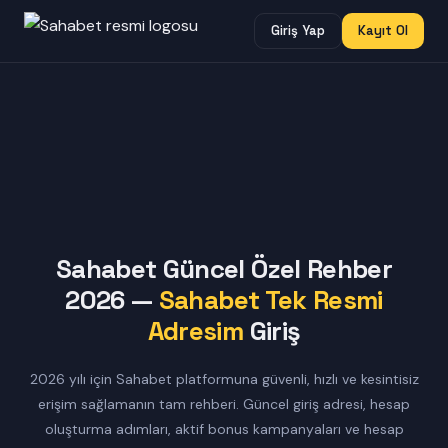
Giriş Yap
Kayıt Ol
Sahabet Güncel Özel Rehber
2026 —
Sahabet Tek Resmi
Adresim
Giriş
2026 yılı için Sahabet platformuna güvenli, hızlı ve kesintisiz
erişim sağlamanın tam rehberi. Güncel giriş adresi, hesap
oluşturma adımları, aktif bonus kampanyaları ve hesap