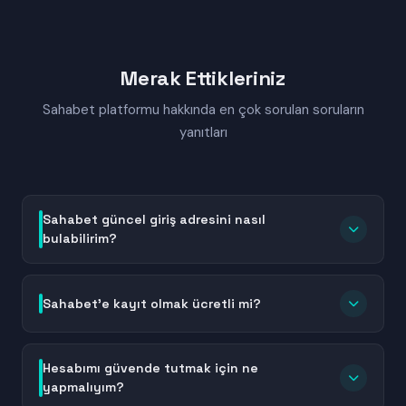
Merak Ettikleriniz
Sahabet platformu hakkında en çok sorulan soruların
yanıtları
Sahabet güncel giriş adresini nasıl
bulabilirim?
Sahabet güncel giriş adresini bulmak için bu sayfayı
yer imlerinize ekleyebilir veya Sahabet'in resmi
Sahabet'e kayıt olmak ücretli mi?
sosyal medya hesaplarını takip edebilirsiniz. Adres
değişiklikleri sırasında platform, kullanıcılarına
Hayır, Sahabet'e kayıt olmak tamamen ücretsizdir.
bilgilendirme mesajları gönderir. Ayrıca güncel linkler
Hesap oluşturma sürecinde herhangi bir ücret veya
Hesabımı güvende tutmak için ne
genellikle kısa süre içinde arama motorlarında da
ödeme talep edilmez. Temel kimlik bilgilerinizi girerek
yapmalıyım?
listelenir. Her zaman resmi ve doğrulanmış adresleri