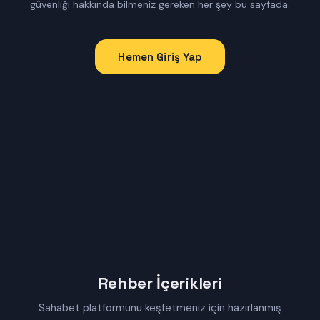
güvenliği hakkında bilmeniz gereken her şey bu sayfada.
Hemen Giriş Yap
Rehber İçerikleri
Sahabet platformunu keşfetmeniz için hazırlanmış