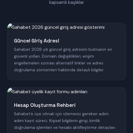
kapsamlı başlıklar
Güncel Giriş Adresi
Sahabet 2026 yılı güncel giriş adresini bulmanın en
güvenli yolları. Domain değişiklikleri, erişim
engellemeleri sonrası alternatif linkler ve adres
doğrulama yöntemleri hakkında detaylı bilgiler.
Hesap Oluşturma Rehberi
Sahabet'e üye olmak için izlemeniz gereken adım
adım kayıt süreci. Kişisel bilgilerin girişi, kimlik
doğrulama işlemleri ve hesabı aktifleştirme detayları.