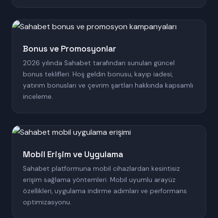
Bonus ve Promosyonlar
2026 yılında Sahabet tarafından sunulan güncel
bonus teklifleri. Hoş geldin bonusu, kayıp iadesi,
yatırım bonusları ve çevrim şartları hakkında kapsamlı
inceleme.
Mobil Erişim ve Uygulama
Sahabet platformuna mobil cihazlardan kesintisiz
erişim sağlama yöntemleri. Mobil uyumlu arayüz
özellikleri, uygulama indirme adımları ve performans
optimizasyonu.