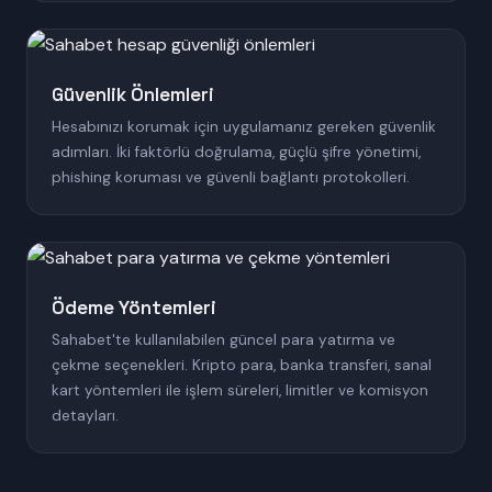
Güvenlik Önlemleri
Hesabınızı korumak için uygulamanız gereken güvenlik
adımları. İki faktörlü doğrulama, güçlü şifre yönetimi,
phishing koruması ve güvenli bağlantı protokolleri.
Ödeme Yöntemleri
Sahabet'te kullanılabilen güncel para yatırma ve
çekme seçenekleri. Kripto para, banka transferi, sanal
kart yöntemleri ile işlem süreleri, limitler ve komisyon
detayları.