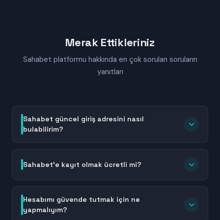
Merak Ettikleriniz
Sahabet platformu hakkında en çok sorulan soruların
yanıtları
Sahabet güncel giriş adresini nasıl
bulabilirim?
Sahabet güncel giriş adresini bulmak için bu sayfayı
yer imlerinize ekleyebilir veya Sahabet'in resmi
Sahabet'e kayıt olmak ücretli mi?
sosyal medya hesaplarını takip edebilirsiniz. Adres
değişiklikleri sırasında platform, kullanıcılarına
Hayır, Sahabet'e kayıt olmak tamamen ücretsizdir.
bilgilendirme mesajları gönderir. Ayrıca güncel linkler
Hesap oluşturma sürecinde herhangi bir ücret veya
Hesabımı güvende tutmak için ne
genellikle kısa süre içinde arama motorlarında da
ödeme talep edilmez. Temel kimlik bilgilerinizi girerek
yapmalıyım?
listelenir. Her zaman resmi ve doğrulanmış adresleri