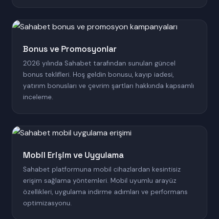
Bonus ve Promosyonlar
2026 yılında Sahabet tarafından sunulan güncel
bonus teklifleri. Hoş geldin bonusu, kayıp iadesi,
yatırım bonusları ve çevrim şartları hakkında kapsamlı
inceleme.
Mobil Erişim ve Uygulama
Sahabet platformuna mobil cihazlardan kesintisiz
erişim sağlama yöntemleri. Mobil uyumlu arayüz
özellikleri, uygulama indirme adımları ve performans
optimizasyonu.