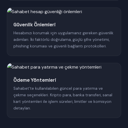
Güvenlik Önlemleri
Hesabınızı korumak için uygulamanız gereken güvenlik
adımları. İki faktörlü doğrulama, güçlü şifre yönetimi,
phishing koruması ve güvenli bağlantı protokolleri.
Ödeme Yöntemleri
Sahabet'te kullanılabilen güncel para yatırma ve
çekme seçenekleri. Kripto para, banka transferi, sanal
kart yöntemleri ile işlem süreleri, limitler ve komisyon
detayları.