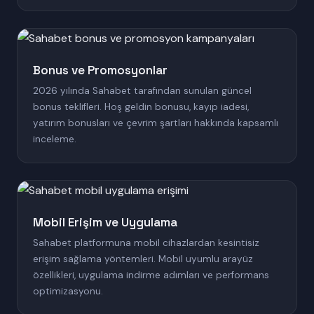
Bonus ve Promosyonlar
2026 yılında Sahabet tarafından sunulan güncel
bonus teklifleri. Hoş geldin bonusu, kayıp iadesi,
yatırım bonusları ve çevrim şartları hakkında kapsamlı
inceleme.
Mobil Erişim ve Uygulama
Sahabet platformuna mobil cihazlardan kesintisiz
erişim sağlama yöntemleri. Mobil uyumlu arayüz
özellikleri, uygulama indirme adımları ve performans
optimizasyonu.