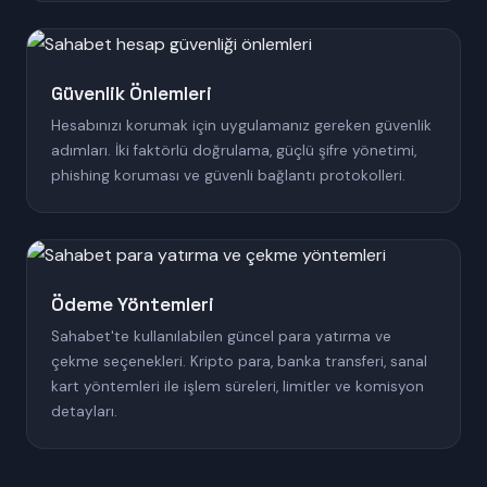
Güvenlik Önlemleri
Hesabınızı korumak için uygulamanız gereken güvenlik
adımları. İki faktörlü doğrulama, güçlü şifre yönetimi,
phishing koruması ve güvenli bağlantı protokolleri.
Ödeme Yöntemleri
Sahabet'te kullanılabilen güncel para yatırma ve
çekme seçenekleri. Kripto para, banka transferi, sanal
kart yöntemleri ile işlem süreleri, limitler ve komisyon
detayları.