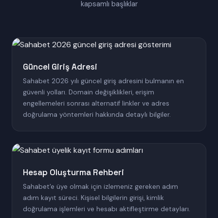
kapsamlı başlıklar
Güncel Giriş Adresi
Sahabet 2026 yılı güncel giriş adresini bulmanın en
güvenli yolları. Domain değişiklikleri, erişim
engellemeleri sonrası alternatif linkler ve adres
doğrulama yöntemleri hakkında detaylı bilgiler.
Hesap Oluşturma Rehberi
Sahabet'e üye olmak için izlemeniz gereken adım
adım kayıt süreci. Kişisel bilgilerin girişi, kimlik
doğrulama işlemleri ve hesabı aktifleştirme detayları.