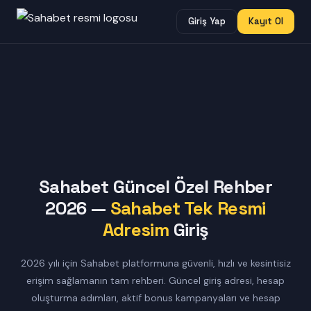
Giriş Yap
Kayıt Ol
Sahabet Güncel Özel Rehber
2026 —
Sahabet Tek Resmi
Adresim
Giriş
2026 yılı için Sahabet platformuna güvenli, hızlı ve kesintisiz
erişim sağlamanın tam rehberi. Güncel giriş adresi, hesap
oluşturma adımları, aktif bonus kampanyaları ve hesap