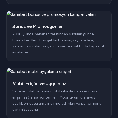
Bonus ve Promosyonlar
2026 yılında Sahabet tarafından sunulan güncel
bonus teklifleri. Hoş geldin bonusu, kayıp iadesi,
yatırım bonusları ve çevrim şartları hakkında kapsamlı
inceleme.
Mobil Erişim ve Uygulama
Sahabet platformuna mobil cihazlardan kesintisiz
erişim sağlama yöntemleri. Mobil uyumlu arayüz
özellikleri, uygulama indirme adımları ve performans
optimizasyonu.