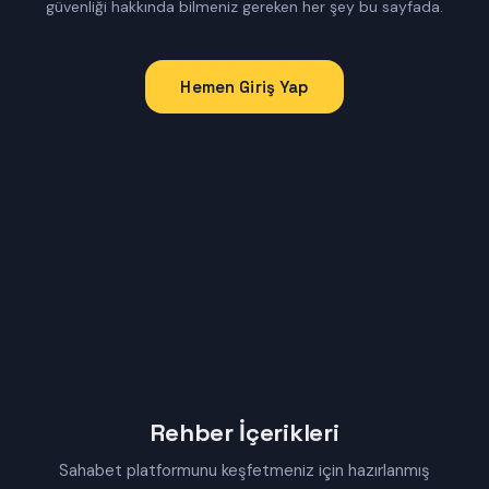
güvenliği hakkında bilmeniz gereken her şey bu sayfada.
Hemen Giriş Yap
Rehber İçerikleri
Sahabet platformunu keşfetmeniz için hazırlanmış