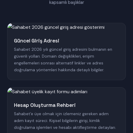
kapsamlı başlıklar
Güncel Giriş Adresi
Sahabet 2026 yılı güncel giriş adresini bulmanın en
güvenli yolları. Domain değişiklikleri, erişim
engellemeleri sonrası alternatif linkler ve adres
doğrulama yöntemleri hakkında detaylı bilgiler.
Hesap Oluşturma Rehberi
Sahabet'e üye olmak için izlemeniz gereken adım
adım kayıt süreci. Kişisel bilgilerin girişi, kimlik
doğrulama işlemleri ve hesabı aktifleştirme detayları.