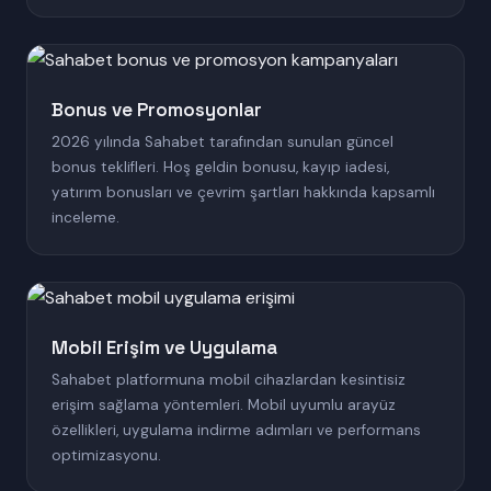
Bonus ve Promosyonlar
2026 yılında Sahabet tarafından sunulan güncel
bonus teklifleri. Hoş geldin bonusu, kayıp iadesi,
yatırım bonusları ve çevrim şartları hakkında kapsamlı
inceleme.
Mobil Erişim ve Uygulama
Sahabet platformuna mobil cihazlardan kesintisiz
erişim sağlama yöntemleri. Mobil uyumlu arayüz
özellikleri, uygulama indirme adımları ve performans
optimizasyonu.