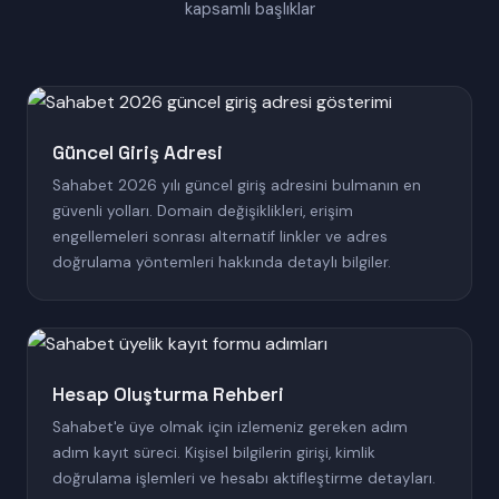
kapsamlı başlıklar
Güncel Giriş Adresi
Sahabet 2026 yılı güncel giriş adresini bulmanın en
güvenli yolları. Domain değişiklikleri, erişim
engellemeleri sonrası alternatif linkler ve adres
doğrulama yöntemleri hakkında detaylı bilgiler.
Hesap Oluşturma Rehberi
Sahabet'e üye olmak için izlemeniz gereken adım
adım kayıt süreci. Kişisel bilgilerin girişi, kimlik
doğrulama işlemleri ve hesabı aktifleştirme detayları.