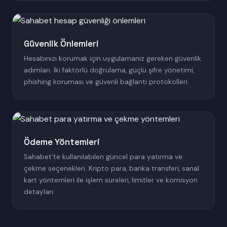
Güvenlik Önlemleri
Hesabınızı korumak için uygulamanız gereken güvenlik
adımları. İki faktörlü doğrulama, güçlü şifre yönetimi,
phishing koruması ve güvenli bağlantı protokolleri.
Ödeme Yöntemleri
Sahabet'te kullanılabilen güncel para yatırma ve
çekme seçenekleri. Kripto para, banka transferi, sanal
kart yöntemleri ile işlem süreleri, limitler ve komisyon
detayları.