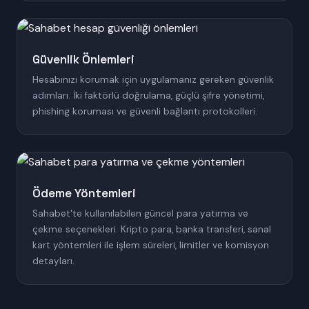
Güvenlik Önlemleri
Hesabınızı korumak için uygulamanız gereken güvenlik
adımları. İki faktörlü doğrulama, güçlü şifre yönetimi,
phishing koruması ve güvenli bağlantı protokolleri.
Ödeme Yöntemleri
Sahabet'te kullanılabilen güncel para yatırma ve
çekme seçenekleri. Kripto para, banka transferi, sanal
kart yöntemleri ile işlem süreleri, limitler ve komisyon
detayları.