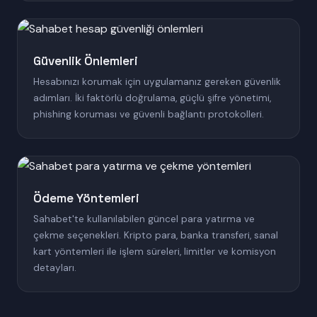
Güvenlik Önlemleri
Hesabınızı korumak için uygulamanız gereken güvenlik
adımları. İki faktörlü doğrulama, güçlü şifre yönetimi,
phishing koruması ve güvenli bağlantı protokolleri.
Ödeme Yöntemleri
Sahabet'te kullanılabilen güncel para yatırma ve
çekme seçenekleri. Kripto para, banka transferi, sanal
kart yöntemleri ile işlem süreleri, limitler ve komisyon
detayları.