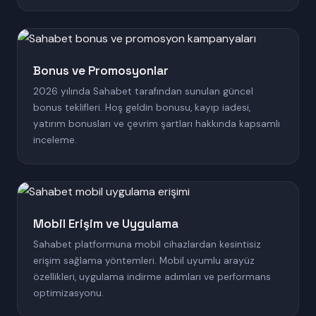
Bonus ve Promosyonlar
2026 yılında Sahabet tarafından sunulan güncel
bonus teklifleri. Hoş geldin bonusu, kayıp iadesi,
yatırım bonusları ve çevrim şartları hakkında kapsamlı
inceleme.
Mobil Erişim ve Uygulama
Sahabet platformuna mobil cihazlardan kesintisiz
erişim sağlama yöntemleri. Mobil uyumlu arayüz
özellikleri, uygulama indirme adımları ve performans
optimizasyonu.