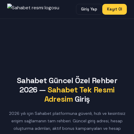
Giriş Yap
Kayıt Ol
Sahabet Güncel Özel Rehber
2026 —
Sahabet Tek Resmi
Adresim
Giriş
2026 yılı için Sahabet platformuna güvenli, hızlı ve kesintisiz
erişim sağlamanın tam rehberi. Güncel giriş adresi, hesap
oluşturma adımları, aktif bonus kampanyaları ve hesap