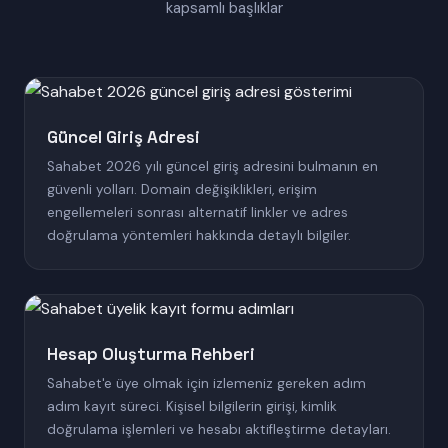
kapsamlı başlıklar
Güncel Giriş Adresi
Sahabet 2026 yılı güncel giriş adresini bulmanın en
güvenli yolları. Domain değişiklikleri, erişim
engellemeleri sonrası alternatif linkler ve adres
doğrulama yöntemleri hakkında detaylı bilgiler.
Hesap Oluşturma Rehberi
Sahabet'e üye olmak için izlemeniz gereken adım
adım kayıt süreci. Kişisel bilgilerin girişi, kimlik
doğrulama işlemleri ve hesabı aktifleştirme detayları.