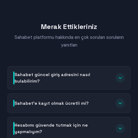
Merak Ettikleriniz
Sahabet platformu hakkında en çok sorulan soruların
yanıtları
Sahabet güncel giriş adresini nasıl
bulabilirim?
Sahabet güncel giriş adresini bulmak için bu sayfayı
yer imlerinize ekleyebilir veya Sahabet'in resmi
Sahabet'e kayıt olmak ücretli mi?
sosyal medya hesaplarını takip edebilirsiniz. Adres
değişiklikleri sırasında platform, kullanıcılarına
Hayır, Sahabet'e kayıt olmak tamamen ücretsizdir.
bilgilendirme mesajları gönderir. Ayrıca güncel linkler
Hesap oluşturma sürecinde herhangi bir ücret veya
Hesabımı güvende tutmak için ne
genellikle kısa süre içinde arama motorlarında da
ödeme talep edilmez. Temel kimlik bilgilerinizi girerek
yapmalıyım?
listelenir. Her zaman resmi ve doğrulanmış adresleri