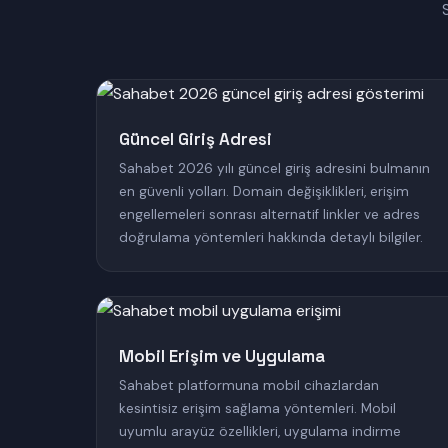
Güncel Giriş Adresi
Sahabet 2026 yılı güncel giriş adresini bulmanın
en güvenli yolları. Domain değişiklikleri, erişim
engellemeleri sonrası alternatif linkler ve adres
doğrulama yöntemleri hakkında detaylı bilgiler.
Mobil Erişim ve Uygulama
Sahabet platformuna mobil cihazlardan
kesintisiz erişim sağlama yöntemleri. Mobil
uyumlu arayüz özellikleri, uygulama indirme