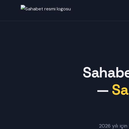
Sahabe
—
Sa
2026 yılı içi