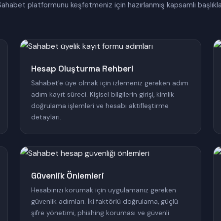
Sahabet platformunu keşfetmeniz için hazırlanmış kapsamlı başlıkla
Hesap Oluşturma Rehberi
Sahabet'e üye olmak için izlemeniz gereken adım
adım kayıt süreci. Kişisel bilgilerin girişi, kimlik
doğrulama işlemleri ve hesabı aktifleştirme
detayları.
Güvenlik Önlemleri
Hesabınızı korumak için uygulamanız gereken
güvenlik adımları. İki faktörlü doğrulama, güçlü
şifre yönetimi, phishing koruması ve güvenli