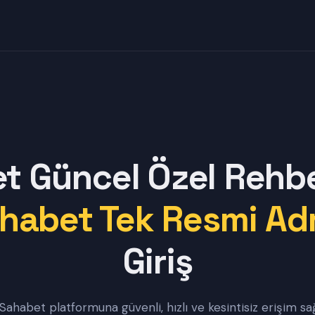
t Güncel Özel Rehb
habet Tek Resmi Ad
Giriş
n Sahabet platformuna güvenli, hızlı ve kesintisiz erişim 