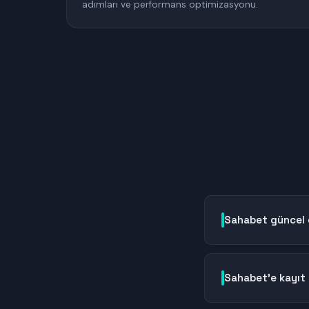
adımları ve performans optimizasyonu.
Sahabet güncel gi
Sahabet güncel g
sosyal medya hesa
Sahabet'e kayıt 
bilgilendirme me
listelenir. Her 