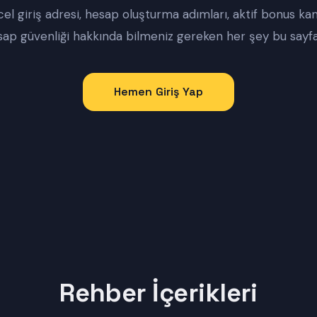
el giriş adresi, hesap oluşturma adımları, aktif bonus k
ap güvenliği hakkında bilmeniz gereken her şey bu sayf
Hemen Giriş Yap
Rehber İçerikleri