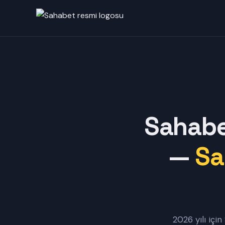
Sahabe
—
Sa
2026 yılı içi