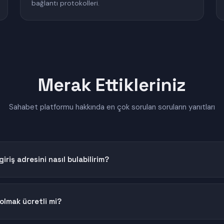
bağlantı protokolleri.
Merak Ettikleriniz
Sahabet platformu hakkında en çok sorulan soruların yanıtları
riş adresini nasıl bulabilirim?
iriş adresini bulmak için bu sayfayı yer imlerinize ekleyebilir veya 
plarını takip edebilirsiniz. Adres değişiklikleri sırasında platform, ku
olmak ücretli mi?
sajları gönderir. Ayrıca güncel linkler genellikle kısa süre içinde ar
zaman resmi ve doğrulanmış adresleri tercih ederek güvenliğinizi sağla