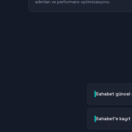
adımları ve performans optimizasyonu.
Sahabet güncel gi
Sahabet güncel g
sosyal medya hesa
Sahabet'e kayıt 
bilgilendirme me
listelenir. Her 