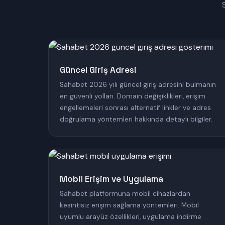
Güncel Giriş Adresi
Sahabet 2026 yılı güncel giriş adresini bulmanın
en güvenli yolları. Domain değişiklikleri, erişim
engellemeleri sonrası alternatif linkler ve adres
doğrulama yöntemleri hakkında detaylı bilgiler.
Mobil Erişim ve Uygulama
Sahabet platformuna mobil cihazlardan
kesintisiz erişim sağlama yöntemleri. Mobil
uyumlu arayüz özellikleri, uygulama indirme