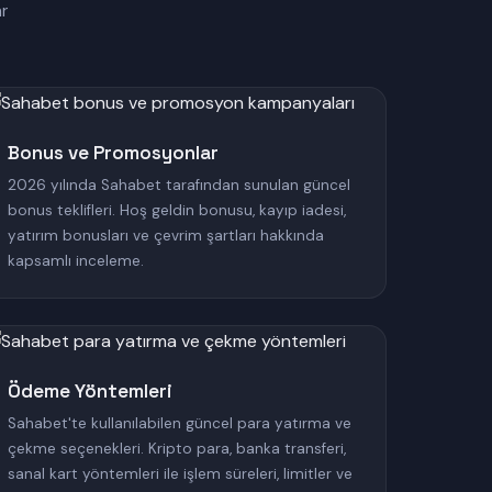
r
Bonus ve Promosyonlar
2026 yılında Sahabet tarafından sunulan güncel
bonus teklifleri. Hoş geldin bonusu, kayıp iadesi,
yatırım bonusları ve çevrim şartları hakkında
kapsamlı inceleme.
Ödeme Yöntemleri
Sahabet'te kullanılabilen güncel para yatırma ve
çekme seçenekleri. Kripto para, banka transferi,
sanal kart yöntemleri ile işlem süreleri, limitler ve