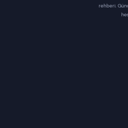
rehberi. Günc
hes