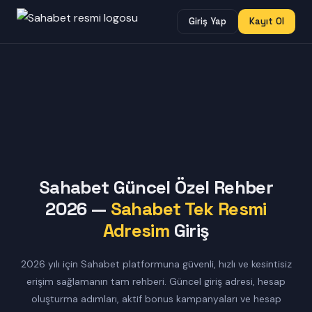
Giriş Yap
Kayıt Ol
Sahabet Güncel Özel Rehber
2026 —
Sahabet Tek Resmi
Adresim
Giriş
2026 yılı için Sahabet platformuna güvenli, hızlı ve kesintisiz
erişim sağlamanın tam rehberi. Güncel giriş adresi, hesap
oluşturma adımları, aktif bonus kampanyaları ve hesap