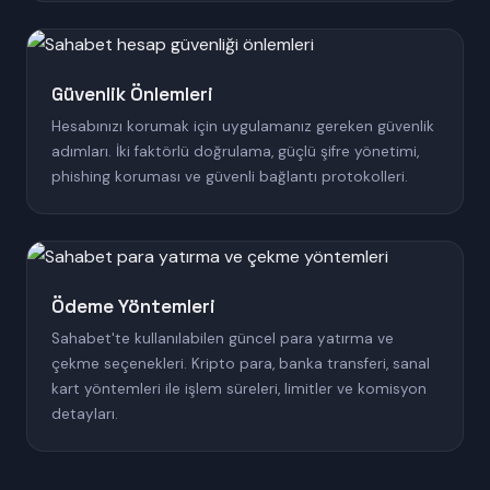
Güvenlik Önlemleri
Hesabınızı korumak için uygulamanız gereken güvenlik
adımları. İki faktörlü doğrulama, güçlü şifre yönetimi,
phishing koruması ve güvenli bağlantı protokolleri.
Ödeme Yöntemleri
Sahabet'te kullanılabilen güncel para yatırma ve
çekme seçenekleri. Kripto para, banka transferi, sanal
kart yöntemleri ile işlem süreleri, limitler ve komisyon
detayları.