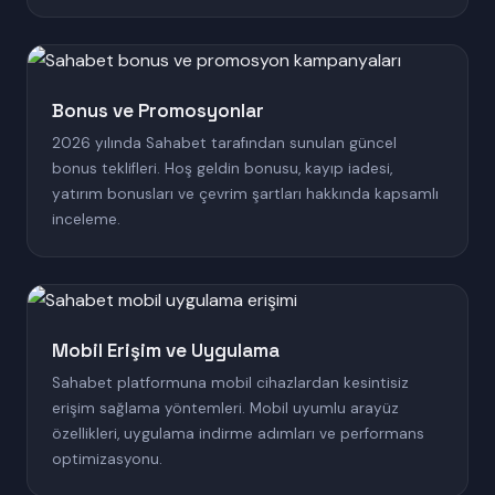
Bonus ve Promosyonlar
2026 yılında Sahabet tarafından sunulan güncel
bonus teklifleri. Hoş geldin bonusu, kayıp iadesi,
yatırım bonusları ve çevrim şartları hakkında kapsamlı
inceleme.
Mobil Erişim ve Uygulama
Sahabet platformuna mobil cihazlardan kesintisiz
erişim sağlama yöntemleri. Mobil uyumlu arayüz
özellikleri, uygulama indirme adımları ve performans
optimizasyonu.