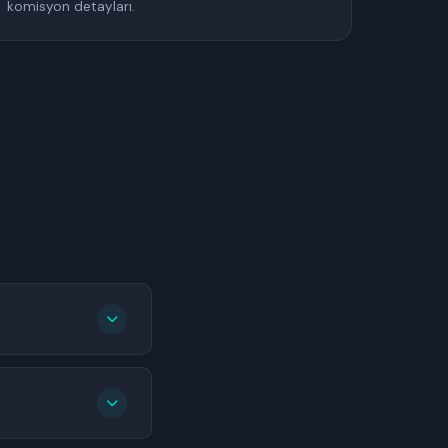
komisyon detayları.
Sahabet'in resmi
llanıcılarına
ama motorlarında da
yın.