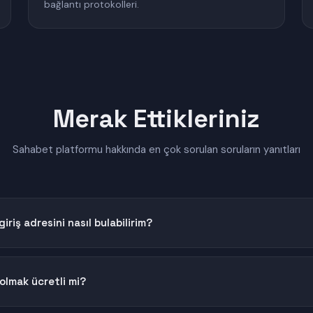
bağlantı protokolleri.
Merak Ettikleriniz
Sahabet platformu hakkında en çok sorulan soruların yanıtları
riş adresini nasıl bulabilirim?
iriş adresini bulmak için bu sayfayı yer imlerinize ekleyebilir veya 
plarını takip edebilirsiniz. Adres değişiklikleri sırasında platform, ku
olmak ücretli mi?
sajları gönderir. Ayrıca güncel linkler genellikle kısa süre içinde ar
zaman resmi ve doğrulanmış adresleri tercih ederek güvenliğinizi sağla