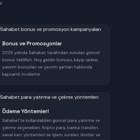
r
Bonus ve Promosyonlar
2026 yılında Sahabet tarafından sunulan güncel
bonus teklifleri. Hoş geldin bonusu, kayıp iadesi,
yatırım bonusları ve çevrim şartları hakkında
kapsamlı inceleme.
Ödeme Yöntemleri
Sahabet'te kullanılabilen güncel para yatırma ve
çekme seçenekleri. Kripto para, banka transferi,
sanal kart yöntemleri ile işlem süreleri, limitler ve