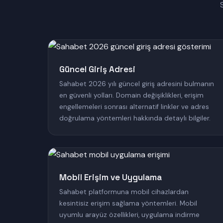
Güncel Giriş Adresi
Sahabet 2026 yılı güncel giriş adresini bulmanın
en güvenli yolları. Domain değişiklikleri, erişim
engellemeleri sonrası alternatif linkler ve adres
doğrulama yöntemleri hakkında detaylı bilgiler.
Mobil Erişim ve Uygulama
Sahabet platformuna mobil cihazlardan
kesintisiz erişim sağlama yöntemleri. Mobil
uyumlu arayüz özellikleri, uygulama indirme