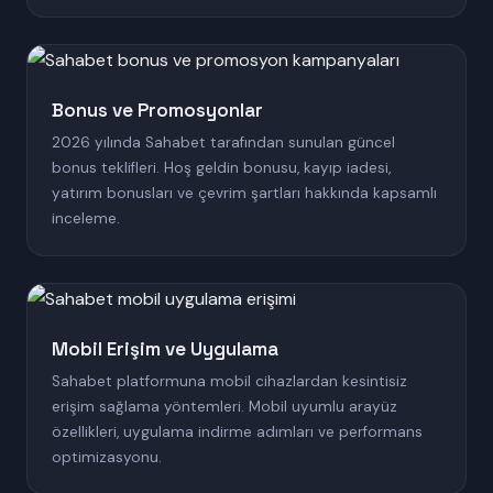
Bonus ve Promosyonlar
2026 yılında Sahabet tarafından sunulan güncel
bonus teklifleri. Hoş geldin bonusu, kayıp iadesi,
yatırım bonusları ve çevrim şartları hakkında kapsamlı
inceleme.
Mobil Erişim ve Uygulama
Sahabet platformuna mobil cihazlardan kesintisiz
erişim sağlama yöntemleri. Mobil uyumlu arayüz
özellikleri, uygulama indirme adımları ve performans
optimizasyonu.