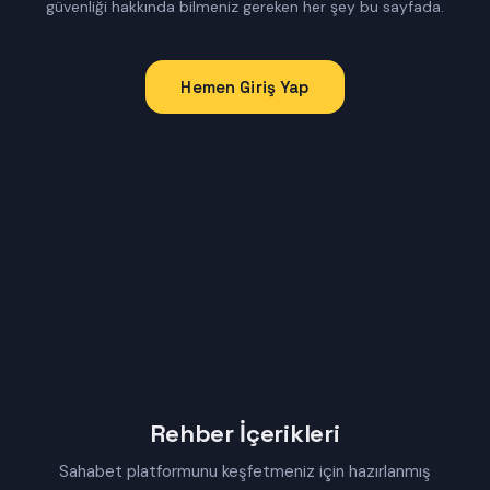
güvenliği hakkında bilmeniz gereken her şey bu sayfada.
Hemen Giriş Yap
Rehber İçerikleri
Sahabet platformunu keşfetmeniz için hazırlanmış