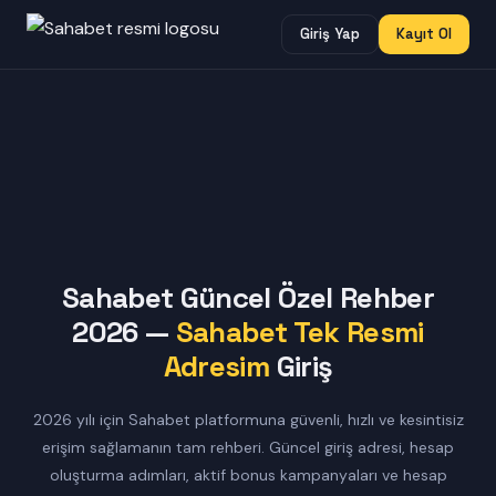
Giriş Yap
Kayıt Ol
Sahabet Güncel Özel Rehber
2026 —
Sahabet Tek Resmi
Adresim
Giriş
2026 yılı için Sahabet platformuna güvenli, hızlı ve kesintisiz
erişim sağlamanın tam rehberi. Güncel giriş adresi, hesap
oluşturma adımları, aktif bonus kampanyaları ve hesap