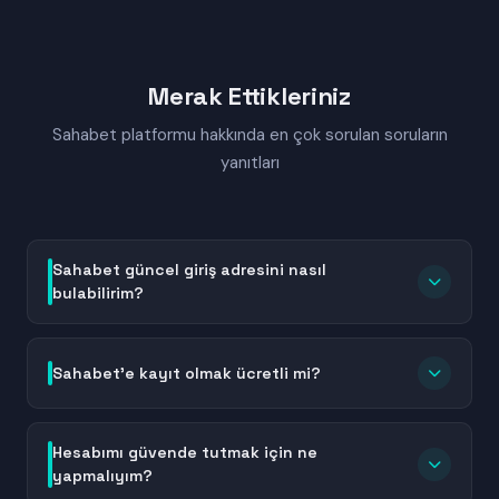
Merak Ettikleriniz
Sahabet platformu hakkında en çok sorulan soruların
yanıtları
Sahabet güncel giriş adresini nasıl
bulabilirim?
Sahabet güncel giriş adresini bulmak için bu sayfayı
yer imlerinize ekleyebilir veya Sahabet'in resmi
Sahabet'e kayıt olmak ücretli mi?
sosyal medya hesaplarını takip edebilirsiniz. Adres
değişiklikleri sırasında platform, kullanıcılarına
Hayır, Sahabet'e kayıt olmak tamamen ücretsizdir.
bilgilendirme mesajları gönderir. Ayrıca güncel linkler
Hesap oluşturma sürecinde herhangi bir ücret veya
Hesabımı güvende tutmak için ne
genellikle kısa süre içinde arama motorlarında da
ödeme talep edilmez. Temel kimlik bilgilerinizi girerek
yapmalıyım?
listelenir. Her zaman resmi ve doğrulanmış adresleri