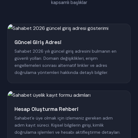
kapsamlı başlıklar
Güncel Giriş Adresi
Sahabet 2026 yılı güncel giriş adresini bulmanın en
güvenli yolları. Domain değişiklikleri, erişim
engellemeleri sonrası alternatif linkler ve adres
doğrulama yöntemleri hakkında detaylı bilgiler.
Hesap Oluşturma Rehberi
Sahabet'e üye olmak için izlemeniz gereken adım
adım kayıt süreci. Kişisel bilgilerin girişi, kimlik
doğrulama işlemleri ve hesabı aktifleştirme detayları.