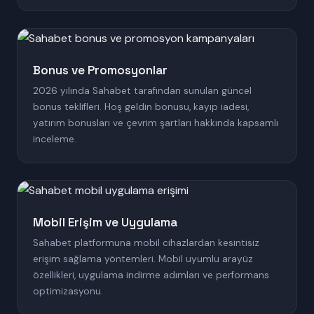
Bonus ve Promosyonlar
2026 yılında Sahabet tarafından sunulan güncel
bonus teklifleri. Hoş geldin bonusu, kayıp iadesi,
yatırım bonusları ve çevrim şartları hakkında kapsamlı
inceleme.
Mobil Erişim ve Uygulama
Sahabet platformuna mobil cihazlardan kesintisiz
erişim sağlama yöntemleri. Mobil uyumlu arayüz
özellikleri, uygulama indirme adımları ve performans
optimizasyonu.