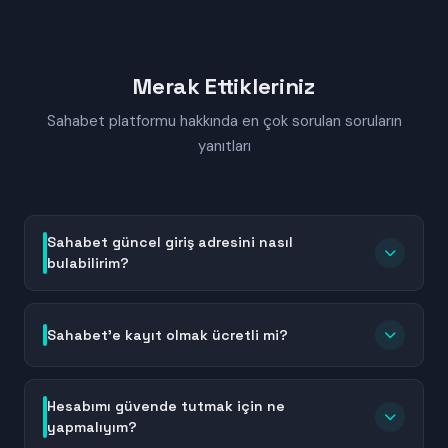
Merak Ettikleriniz
Sahabet platformu hakkında en çok sorulan soruların
yanıtları
Sahabet güncel giriş adresini nasıl
bulabilirim?
Sahabet güncel giriş adresini bulmak için bu sayfayı
yer imlerinize ekleyebilir veya Sahabet'in resmi
Sahabet'e kayıt olmak ücretli mi?
sosyal medya hesaplarını takip edebilirsiniz. Adres
değişiklikleri sırasında platform, kullanıcılarına
Hayır, Sahabet'e kayıt olmak tamamen ücretsizdir.
bilgilendirme mesajları gönderir. Ayrıca güncel linkler
Hesap oluşturma sürecinde herhangi bir ücret veya
Hesabımı güvende tutmak için ne
genellikle kısa süre içinde arama motorlarında da
ödeme talep edilmez. Temel kimlik bilgilerinizi girerek
yapmalıyım?
listelenir. Her zaman resmi ve doğrulanmış adresleri