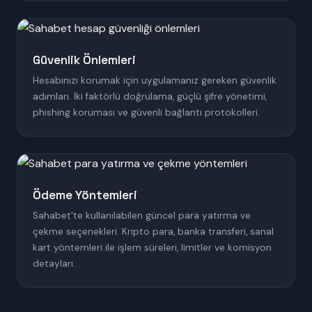
Güvenlik Önlemleri
Hesabınızı korumak için uygulamanız gereken güvenlik
adımları. İki faktörlü doğrulama, güçlü şifre yönetimi,
phishing koruması ve güvenli bağlantı protokolleri.
Ödeme Yöntemleri
Sahabet'te kullanılabilen güncel para yatırma ve
çekme seçenekleri. Kripto para, banka transferi, sanal
kart yöntemleri ile işlem süreleri, limitler ve komisyon
detayları.