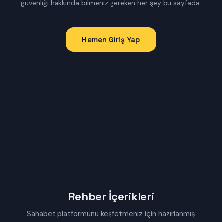
güvenliği hakkında bilmeniz gereken her şey bu sayfada.
Hemen Giriş Yap
Rehber İçerikleri
Sahabet platformunu keşfetmeniz için hazırlanmış