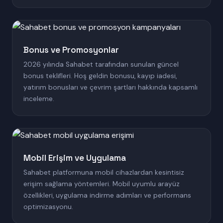
Bonus ve Promosyonlar
2026 yılında Sahabet tarafından sunulan güncel
bonus teklifleri. Hoş geldin bonusu, kayıp iadesi,
yatırım bonusları ve çevrim şartları hakkında kapsamlı
inceleme.
Mobil Erişim ve Uygulama
Sahabet platformuna mobil cihazlardan kesintisiz
erişim sağlama yöntemleri. Mobil uyumlu arayüz
özellikleri, uygulama indirme adımları ve performans
optimizasyonu.