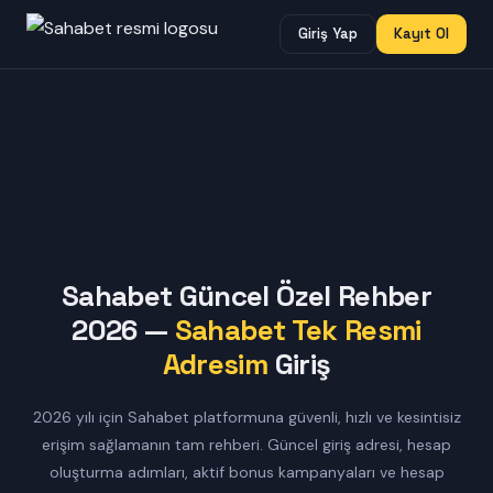
Giriş Yap
Kayıt Ol
Sahabet Güncel Özel Rehber
2026 —
Sahabet Tek Resmi
Adresim
Giriş
2026 yılı için Sahabet platformuna güvenli, hızlı ve kesintisiz
erişim sağlamanın tam rehberi. Güncel giriş adresi, hesap
oluşturma adımları, aktif bonus kampanyaları ve hesap