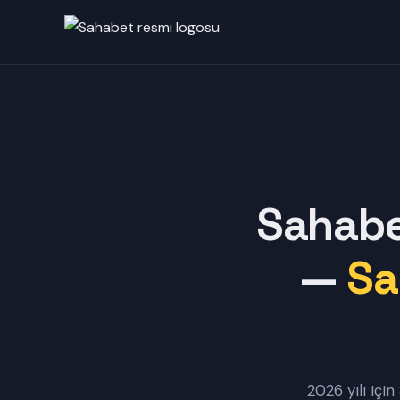
Sahabe
—
Sa
2026 yılı içi