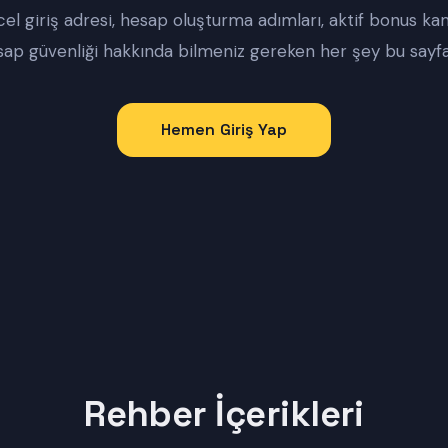
el giriş adresi, hesap oluşturma adımları, aktif bonus k
ap güvenliği hakkında bilmeniz gereken her şey bu sayf
Hemen Giriş Yap
Rehber İçerikleri