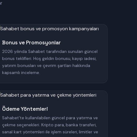
r
Bonus ve Promosyonlar
2026 yılında Sahabet tarafından sunulan güncel
bonus teklifleri. Hoş geldin bonusu, kayıp iadesi,
yatırım bonusları ve çevrim şartları hakkında
kapsamlı inceleme.
Ödeme Yöntemleri
Sahabet'te kullanılabilen güncel para yatırma ve
çekme seçenekleri. Kripto para, banka transferi,
sanal kart yöntemleri ile işlem süreleri, limitler ve