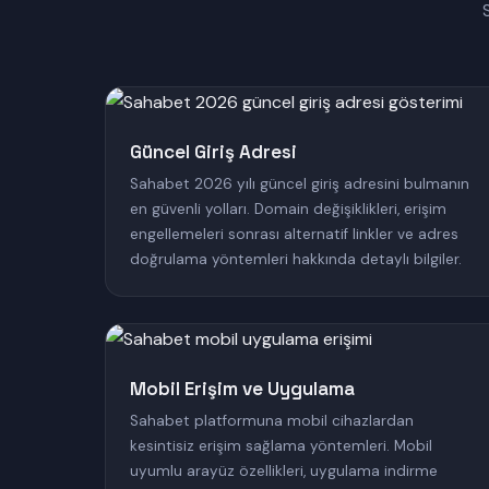
Güncel Giriş Adresi
Sahabet 2026 yılı güncel giriş adresini bulmanın
en güvenli yolları. Domain değişiklikleri, erişim
engellemeleri sonrası alternatif linkler ve adres
doğrulama yöntemleri hakkında detaylı bilgiler.
Mobil Erişim ve Uygulama
Sahabet platformuna mobil cihazlardan
kesintisiz erişim sağlama yöntemleri. Mobil
uyumlu arayüz özellikleri, uygulama indirme