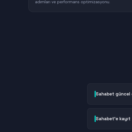
adımları ve performans optimizasyonu.
Sahabet güncel gi
Sahabet güncel g
sosyal medya hesa
Sahabet'e kayıt 
bilgilendirme me
listelenir. Her 