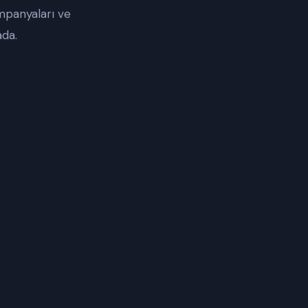
ampanyaları ve
ada.