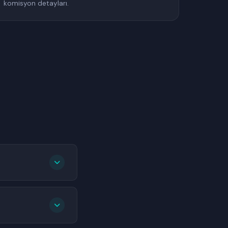
komisyon detayları.
Sahabet'in resmi
llanıcılarına
ama motorlarında da
yın.