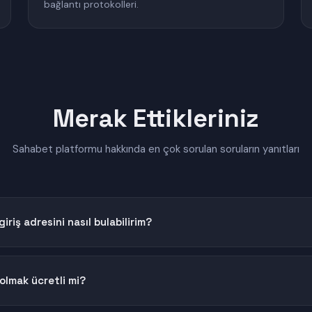
bağlantı protokolleri.
Merak Ettikleriniz
Sahabet platformu hakkında en çok sorulan soruların yanıtları
riş adresini nasıl bulabilirim?
iriş adresini bulmak için bu sayfayı yer imlerinize ekleyebilir veya 
plarını takip edebilirsiniz. Adres değişiklikleri sırasında platform, ku
olmak ücretli mi?
sajları gönderir. Ayrıca güncel linkler genellikle kısa süre içinde ar
zaman resmi ve doğrulanmış adresleri tercih ederek güvenliğinizi sağla