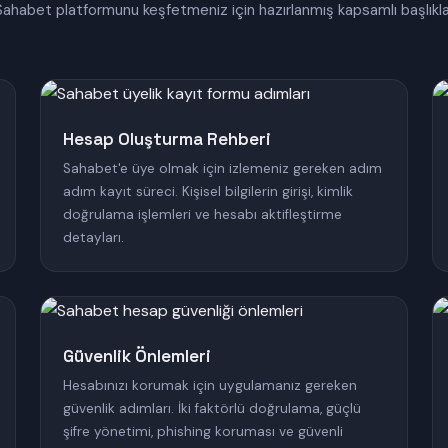
Sahabet platformunu keşfetmeniz için hazırlanmış kapsamlı başlıkla
Hesap Oluşturma Rehberi
Sahabet'e üye olmak için izlemeniz gereken adım
adım kayıt süreci. Kişisel bilgilerin girişi, kimlik
doğrulama işlemleri ve hesabı aktifleştirme
detayları.
Güvenlik Önlemleri
Hesabınızı korumak için uygulamanız gereken
güvenlik adımları. İki faktörlü doğrulama, güçlü
şifre yönetimi, phishing koruması ve güvenli