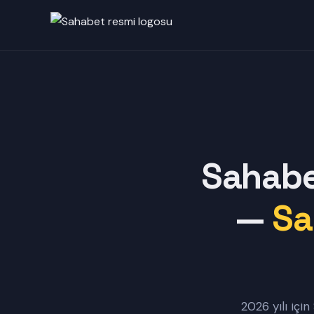
Sahabe
—
Sa
2026 yılı içi