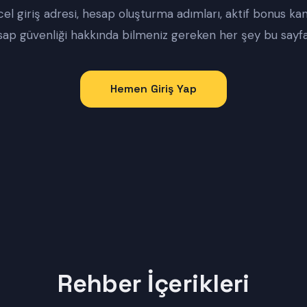
el giriş adresi, hesap oluşturma adımları, aktif bonus k
ap güvenliği hakkında bilmeniz gereken her şey bu sayf
Hemen Giriş Yap
Rehber İçerikleri