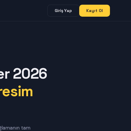
Giriş Yap
Kayıt Ol
er 2026
resim
sağlamanın tam