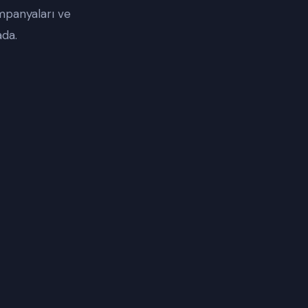
ampanyaları ve
ada.