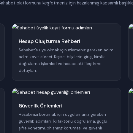
Sahabet platformunu keşfetmeniz için hazırlanmış kapsamlı başlıkla
Hesap Oluşturma Rehberi
Sahabet'e üye olmak için izlemeniz gereken adım
adım kayıt süreci. Kişisel bilgilerin girişi, kimlik
doğrulama işlemleri ve hesabı aktifleştirme
detayları.
Güvenlik Önlemleri
Hesabınızı korumak için uygulamanız gereken
güvenlik adımları. İki faktörlü doğrulama, güçlü
şifre yönetimi, phishing koruması ve güvenli