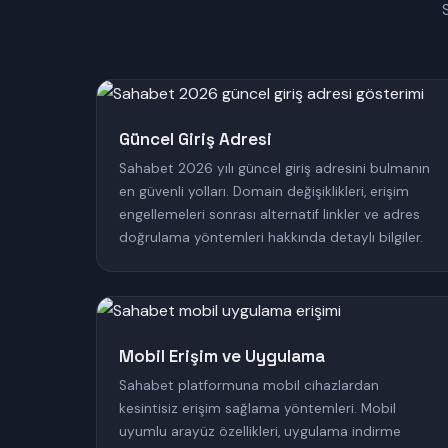
Güncel Giriş Adresi
Sahabet 2026 yılı güncel giriş adresini bulmanın
en güvenli yolları. Domain değişiklikleri, erişim
engellemeleri sonrası alternatif linkler ve adres
doğrulama yöntemleri hakkında detaylı bilgiler.
Mobil Erişim ve Uygulama
Sahabet platformuna mobil cihazlardan
kesintisiz erişim sağlama yöntemleri. Mobil
uyumlu arayüz özellikleri, uygulama indirme