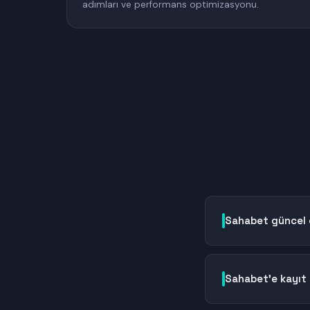
adımları ve performans optimizasyonu.
Sahabet güncel gi
Sahabet güncel g
sosyal medya hesa
Sahabet'e kayıt 
bilgilendirme me
listelenir. Her 