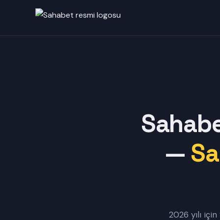
Sahabe
—
Sa
2026 yılı içi