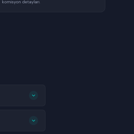
komisyon detayları.
Sahabet'in resmi
llanıcılarına
ama motorlarında da
yın.