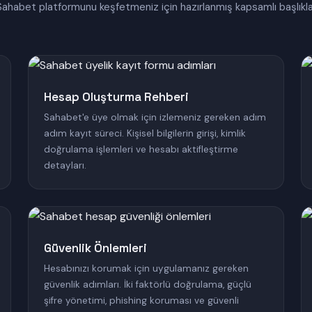
Sahabet platformunu keşfetmeniz için hazırlanmış kapsamlı başlıkla
Hesap Oluşturma Rehberi
Sahabet'e üye olmak için izlemeniz gereken adım
adım kayıt süreci. Kişisel bilgilerin girişi, kimlik
doğrulama işlemleri ve hesabı aktifleştirme
detayları.
Güvenlik Önlemleri
Hesabınızı korumak için uygulamanız gereken
güvenlik adımları. İki faktörlü doğrulama, güçlü
şifre yönetimi, phishing koruması ve güvenli