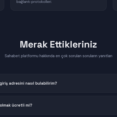
bağlantı protokolleri.
Merak Ettikleriniz
Sahabet platformu hakkında en çok sorulan soruların yanıtları
riş adresini nasıl bulabilirim?
iriş adresini bulmak için bu sayfayı yer imlerinize ekleyebilir veya 
plarını takip edebilirsiniz. Adres değişiklikleri sırasında platform, ku
olmak ücretli mi?
sajları gönderir. Ayrıca güncel linkler genellikle kısa süre içinde ar
zaman resmi ve doğrulanmış adresleri tercih ederek güvenliğinizi sağla