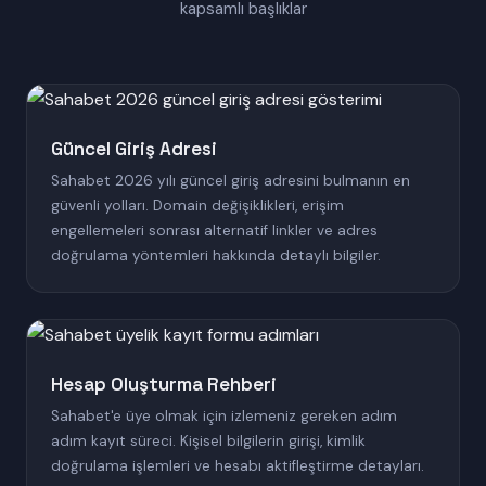
kapsamlı başlıklar
Güncel Giriş Adresi
Sahabet 2026 yılı güncel giriş adresini bulmanın en
güvenli yolları. Domain değişiklikleri, erişim
engellemeleri sonrası alternatif linkler ve adres
doğrulama yöntemleri hakkında detaylı bilgiler.
Hesap Oluşturma Rehberi
Sahabet'e üye olmak için izlemeniz gereken adım
adım kayıt süreci. Kişisel bilgilerin girişi, kimlik
doğrulama işlemleri ve hesabı aktifleştirme detayları.