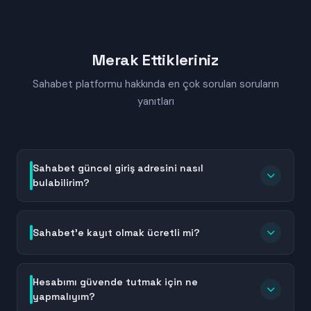
Merak Ettikleriniz
Sahabet platformu hakkında en çok sorulan soruların
yanıtları
Sahabet güncel giriş adresini nasıl
bulabilirim?
Sahabet güncel giriş adresini bulmak için bu sayfayı
yer imlerinize ekleyebilir veya Sahabet'in resmi
Sahabet'e kayıt olmak ücretli mi?
sosyal medya hesaplarını takip edebilirsiniz. Adres
değişiklikleri sırasında platform, kullanıcılarına
Hayır, Sahabet'e kayıt olmak tamamen ücretsizdir.
bilgilendirme mesajları gönderir. Ayrıca güncel linkler
Hesap oluşturma sürecinde herhangi bir ücret veya
Hesabımı güvende tutmak için ne
genellikle kısa süre içinde arama motorlarında da
ödeme talep edilmez. Temel kimlik bilgilerinizi girerek
yapmalıyım?
listelenir. Her zaman resmi ve doğrulanmış adresleri