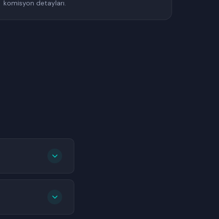
komisyon detayları.
Sahabet'in resmi
llanıcılarına
ama motorlarında da
yın.