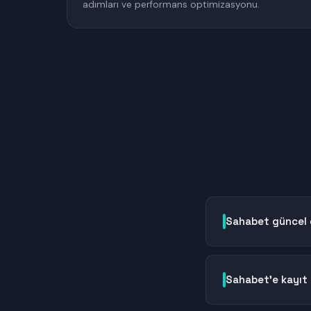
adımları ve performans optimizasyonu.
Sahabet güncel gi
Sahabet güncel g
sosyal medya hesa
Sahabet'e kayıt 
bilgilendirme me
listelenir. Her 