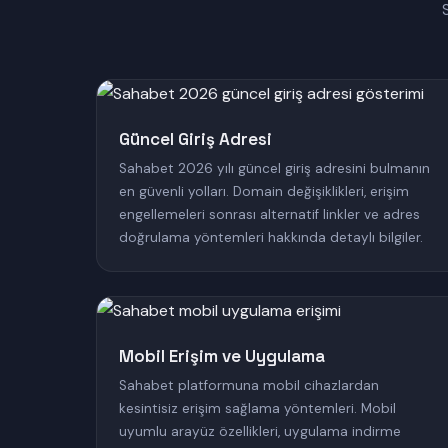
Güncel Giriş Adresi
Sahabet 2026 yılı güncel giriş adresini bulmanın
en güvenli yolları. Domain değişiklikleri, erişim
engellemeleri sonrası alternatif linkler ve adres
doğrulama yöntemleri hakkında detaylı bilgiler.
Mobil Erişim ve Uygulama
Sahabet platformuna mobil cihazlardan
kesintisiz erişim sağlama yöntemleri. Mobil
uyumlu arayüz özellikleri, uygulama indirme