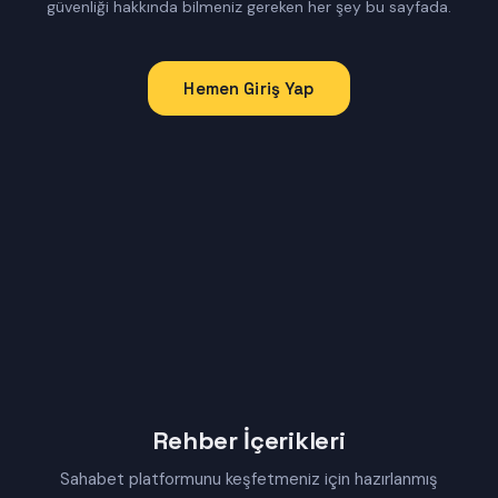
güvenliği hakkında bilmeniz gereken her şey bu sayfada.
Hemen Giriş Yap
Rehber İçerikleri
Sahabet platformunu keşfetmeniz için hazırlanmış