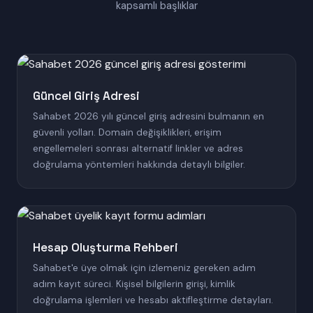
kapsamlı başlıklar
Güncel Giriş Adresi
Sahabet 2026 yılı güncel giriş adresini bulmanın en
güvenli yolları. Domain değişiklikleri, erişim
engellemeleri sonrası alternatif linkler ve adres
doğrulama yöntemleri hakkında detaylı bilgiler.
Hesap Oluşturma Rehberi
Sahabet'e üye olmak için izlemeniz gereken adım
adım kayıt süreci. Kişisel bilgilerin girişi, kimlik
doğrulama işlemleri ve hesabı aktifleştirme detayları.