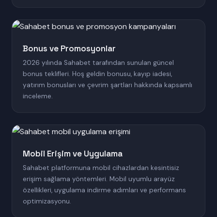
Bonus ve Promosyonlar
2026 yılında Sahabet tarafından sunulan güncel
bonus teklifleri. Hoş geldin bonusu, kayıp iadesi,
yatırım bonusları ve çevrim şartları hakkında kapsamlı
inceleme.
Mobil Erişim ve Uygulama
Sahabet platformuna mobil cihazlardan kesintisiz
erişim sağlama yöntemleri. Mobil uyumlu arayüz
özellikleri, uygulama indirme adımları ve performans
optimizasyonu.