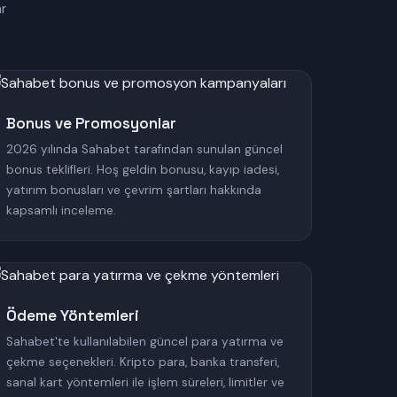
r
Bonus ve Promosyonlar
2026 yılında Sahabet tarafından sunulan güncel
bonus teklifleri. Hoş geldin bonusu, kayıp iadesi,
yatırım bonusları ve çevrim şartları hakkında
kapsamlı inceleme.
Ödeme Yöntemleri
Sahabet'te kullanılabilen güncel para yatırma ve
çekme seçenekleri. Kripto para, banka transferi,
sanal kart yöntemleri ile işlem süreleri, limitler ve