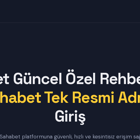
t Güncel Özel Rehb
habet Tek Resmi Ad
Giriş
n Sahabet platformuna güvenli, hızlı ve kesintisiz erişim 