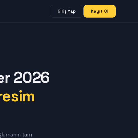
Giriş Yap
Kayıt Ol
er 2026
resim
sağlamanın tam