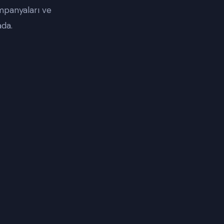
ampanyaları ve
ada.