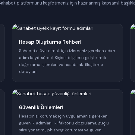
Sahabet platformunu keşfetmeniz için hazırlanmış kapsamlı başlıkla
Hesap Oluşturma Rehberi
Sahabet'e üye olmak için izlemeniz gereken adım
adım kayıt süreci. Kişisel bilgilerin girişi, kimlik
doğrulama işlemleri ve hesabı aktifleştirme
detayları.
Güvenlik Önlemleri
Hesabınızı korumak için uygulamanız gereken
güvenlik adımları. İki faktörlü doğrulama, güçlü
şifre yönetimi, phishing koruması ve güvenli