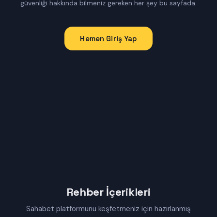
güvenliği hakkında bilmeniz gereken her şey bu sayfada.
Hemen Giriş Yap
Rehber İçerikleri
Sahabet platformunu keşfetmeniz için hazırlanmış