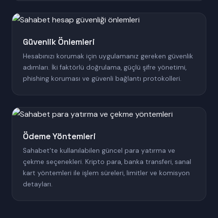
Güvenlik Önlemleri
Hesabınızı korumak için uygulamanız gereken güvenlik
adımları. İki faktörlü doğrulama, güçlü şifre yönetimi,
phishing koruması ve güvenli bağlantı protokolleri.
Ödeme Yöntemleri
Sahabet'te kullanılabilen güncel para yatırma ve
çekme seçenekleri. Kripto para, banka transferi, sanal
kart yöntemleri ile işlem süreleri, limitler ve komisyon
detayları.