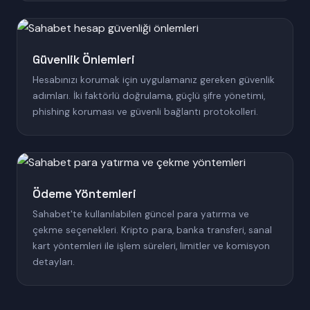
Güvenlik Önlemleri
Hesabınızı korumak için uygulamanız gereken güvenlik
adımları. İki faktörlü doğrulama, güçlü şifre yönetimi,
phishing koruması ve güvenli bağlantı protokolleri.
Ödeme Yöntemleri
Sahabet'te kullanılabilen güncel para yatırma ve
çekme seçenekleri. Kripto para, banka transferi, sanal
kart yöntemleri ile işlem süreleri, limitler ve komisyon
detayları.