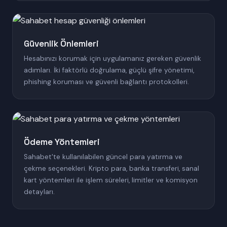
Güvenlik Önlemleri
Hesabınızı korumak için uygulamanız gereken güvenlik
adımları. İki faktörlü doğrulama, güçlü şifre yönetimi,
phishing koruması ve güvenli bağlantı protokolleri.
Ödeme Yöntemleri
Sahabet'te kullanılabilen güncel para yatırma ve
çekme seçenekleri. Kripto para, banka transferi, sanal
kart yöntemleri ile işlem süreleri, limitler ve komisyon
detayları.