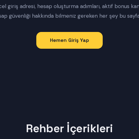
el giriş adresi, hesap oluşturma adımları, aktif bonus k
ap güvenliği hakkında bilmeniz gereken her şey bu sayf
Hemen Giriş Yap
Rehber İçerikleri