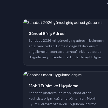
Güncel Giriş Adresi
Sahabet 2026 yılı güncel giriş adresini bulmanın
en güvenli yolları. Domain değişiklikleri, erişim
engellemeleri sonrası alternatif linkler ve adres
doğrulama yöntemleri hakkında detaylı bilgiler.
Mobil Erişim ve Uygulama
Sahabet platformuna mobil cihazlardan
kesintisiz erişim sağlama yöntemleri. Mobil
uyumlu arayüz özellikleri, uygulama indirme