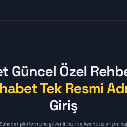
t Güncel Özel Rehb
habet Tek Resmi Ad
Giriş
n Sahabet platformuna güvenli, hızlı ve kesintisiz erişim 