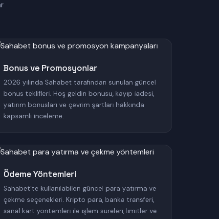
r
Bonus ve Promosyonlar
2026 yılında Sahabet tarafından sunulan güncel
bonus teklifleri. Hoş geldin bonusu, kayıp iadesi,
yatırım bonusları ve çevrim şartları hakkında
kapsamlı inceleme.
Ödeme Yöntemleri
Sahabet'te kullanılabilen güncel para yatırma ve
çekme seçenekleri. Kripto para, banka transferi,
sanal kart yöntemleri ile işlem süreleri, limitler ve