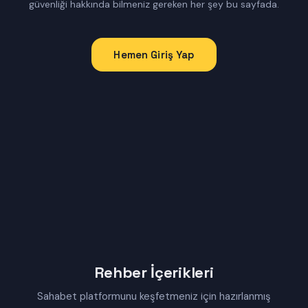
güvenliği hakkında bilmeniz gereken her şey bu sayfada.
Hemen Giriş Yap
Rehber İçerikleri
Sahabet platformunu keşfetmeniz için hazırlanmış