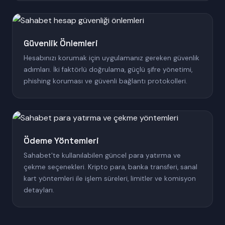
Güvenlik Önlemleri
Hesabınızı korumak için uygulamanız gereken güvenlik
adımları. İki faktörlü doğrulama, güçlü şifre yönetimi,
phishing koruması ve güvenli bağlantı protokolleri.
Ödeme Yöntemleri
Sahabet'te kullanılabilen güncel para yatırma ve
çekme seçenekleri. Kripto para, banka transferi, sanal
kart yöntemleri ile işlem süreleri, limitler ve komisyon
detayları.