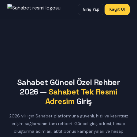
Giriş Yap
Kayıt Ol
Sahabet Güncel Özel Rehber
2026 —
Sahabet Tek Resmi
Adresim
Giriş
2026 yılı için Sahabet platformuna güvenli, hızlı ve kesintisiz
erişim sağlamanın tam rehberi. Güncel giriş adresi, hesap
oluşturma adımları, aktif bonus kampanyaları ve hesap