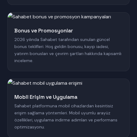
Bonus ve Promosyonlar
2026 yılında Sahabet tarafından sunulan güncel
bonus teklifleri. Hoş geldin bonusu, kayıp iadesi,
yatırım bonusları ve çevrim şartları hakkında kapsamlı
inceleme.
Mobil Erişim ve Uygulama
Sahabet platformuna mobil cihazlardan kesintisiz
erişim sağlama yöntemleri. Mobil uyumlu arayüz
özellikleri, uygulama indirme adımları ve performans
optimizasyonu.