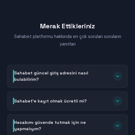
Merak Ettikleriniz
Sahabet platformu hakkında en çok sorulan soruların
yanıtları
Sahabet güncel giriş adresini nasıl
bulabilirim?
Sahabet güncel giriş adresini bulmak için bu sayfayı
yer imlerinize ekleyebilir veya Sahabet'in resmi
Sahabet'e kayıt olmak ücretli mi?
sosyal medya hesaplarını takip edebilirsiniz. Adres
değişiklikleri sırasında platform, kullanıcılarına
Hayır, Sahabet'e kayıt olmak tamamen ücretsizdir.
bilgilendirme mesajları gönderir. Ayrıca güncel linkler
Hesap oluşturma sürecinde herhangi bir ücret veya
Hesabımı güvende tutmak için ne
genellikle kısa süre içinde arama motorlarında da
ödeme talep edilmez. Temel kimlik bilgilerinizi girerek
yapmalıyım?
listelenir. Her zaman resmi ve doğrulanmış adresleri