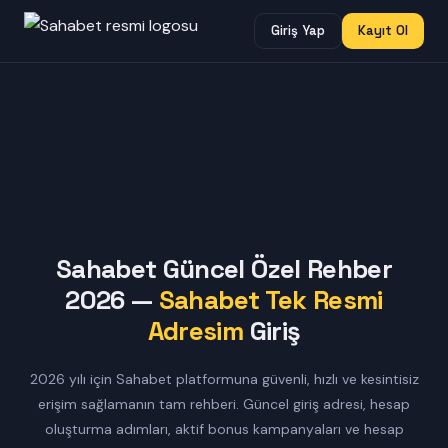
Giriş Yap
Kayıt Ol
Sahabet Güncel Özel Rehber
2026 —
Sahabet Tek Resmi
Adresim
Giriş
2026 yılı için Sahabet platformuna güvenli, hızlı ve kesintisiz
erişim sağlamanın tam rehberi. Güncel giriş adresi, hesap
oluşturma adımları, aktif bonus kampanyaları ve hesap